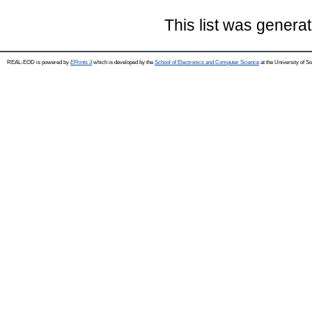
This list was genera
REAL-EOD is powered by
EPrints 3
which is developed by the
School of Electronics and Computer Science
at the University of 