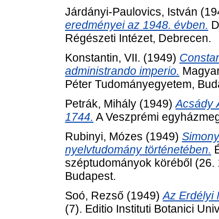
Járdányi-Paulovics, István
(19
eredményei az 1948. évben.
D
Régészeti Intézet, Debrecen.
Konstantin, VII.
(1949)
Constan
administrando imperio.
Magyar
Péter Tudományegyetem, Bud
Petrák, Mihály
(1949)
Acsády 
1744.
A Veszprémi egyházmegye
Rubinyi, Mózes
(1949)
Simony
nyelvtudomány történetében.
É
széptudományok köréből (26.
Budapest.
Soó, Rezső
(1949)
Az Erdélyi 
(7). Editio Instituti Botanici U