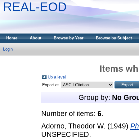
REAL-EOD
Home
About
Browse by Year
Browse by Subject
Login
Items whe
Up a level
Export as
Group by:
No Gro
Number of items:
6
.
Adorno, Theodor W.
(1949)
Ph
UNSPECIFIED.