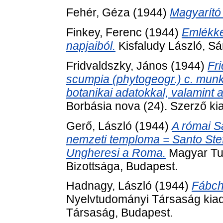
Fehér, Géza
(1944)
Magyarító
Finkey, Ferenc
(1944)
Emlékké
napjaiból.
Kisfaludy László, Sá
Fridvaldszky, János
(1944)
Fr
scumpia (phytogeogr.) c. munk
botanikai adatokkal, valamint a
Borbásia nova (24). Szerző ki
Gerő, László
(1944)
A római S
nemzeti temploma = Santo Stef
Ungheresi a Roma.
Magyar Tu
Bizottsága, Budapest.
Hadnagy, László
(1944)
Fábch
Nyelvtudományi Társaság kiad
Társaság, Budapest.