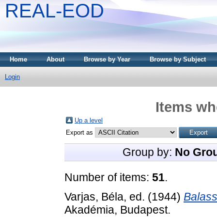
REAL-EOD
Home
About
Browse by Year
Browse by Subject
Login
Items whe
Up a level
Export as
Group by:
No Gro
Number of items:
51
.
Varjas, Béla
, ed. (1944)
Balass
Akadémia, Budapest.