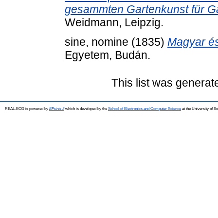
gesammten Gartenkunst für Gart
Weidmann, Leipzig.
sine, nomine
(1835)
Magyar és
Egyetem, Budán.
This list was genera
REAL-EOD is powered by
EPrints 3
which is developed by the
School of Electronics and Computer Science
at the University of 