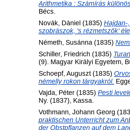
Arithmetika : Számírás különös
Bécs.
Novák, Dániel
(1835)
Hajdan-,
szobrászok, 's rézmetszők' éle
Németh, Susánna
(1835)
Nemz
Schiller, Friedrich
(1835)
Turan
(9). Magyar Királyi Egyetem, B
Schoepf, Auguszt
(1835)
Orvos
némelly rokon tárgyakról.
Egge
Vajda, Péter
(1835)
Pesti level
Ny. (1837), Kassa.
Vothmann, Johann Georg
(18
praktischen Unterricht zum A
der Obstpflanzen auf dem Lan