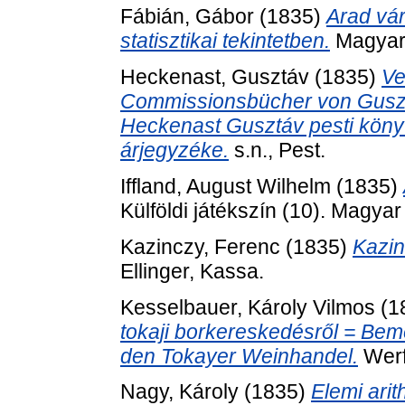
Fábián, Gábor
(1835)
Arad vár
statisztikai tekintetben.
Magyar 
Heckenast, Gusztáv
(1835)
Ve
Commissionsbücher von Guszt
Heckenast Gusztáv pesti köny
árjegyzéke.
s.n., Pest.
Iffland, August Wilhelm
(1835)
Külföldi játékszín (10). Magya
Kazinczy, Ferenc
(1835)
Kazin
Ellinger, Kassa.
Kesselbauer, Károly Vilmos
(1
tokaji borkereskedésről = Be
den Tokayer Weinhandel.
Werf
Nagy, Károly
(1835)
Elemi arit