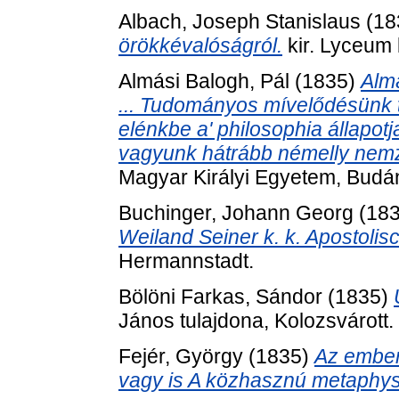
Albach, Joseph Stanislaus
(18
örökkévalóságról.
kir. Lyceum b
Almási Balogh, Pál
(1835)
Almá
... Tudományos mívelődésünk t
elénkbe a' philosophia állapotj
vagyunk hátrább némelly nem
Magyar Királyi Egyetem, Budá
Buchinger, Johann Georg
(18
Weiland Seiner k. k. Apostolis
Hermannstadt.
Bölöni Farkas, Sándor
(1835)
János tulajdona, Kolozsvárott.
Fejér, György
(1835)
Az ember
vagy is A közhasznú metaphys