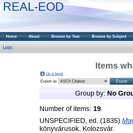
REAL-EOD
Home
About
Browse by Year
Browse by Subject
Login
Items whe
Up a level
Export as
Group by:
No Gro
Number of items:
19
.
UNSPECIFIED, ed. (1835)
Mag
könyvárusok, Kolozsvár.