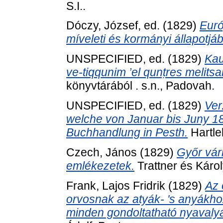
S.I..
Dóczy, József
, ed. (1829)
Euró
míveleti és kormányi állapotjá
UNSPECIFIED, ed. (1829)
Kau
ve-tiqqunim ’el qunṭres melitsa
könyvtárából . s.n., Padovah.
UNSPECIFIED, ed. (1829)
Ver
welche von Januar bis Juny 182
Buchhandlung in Pesth.
Hartle
Czech, János
(1829)
Győr vár
emlékezetek.
Trattner és Károl
Frank, Lajos Fridrik
(1829)
Az 
orvosnak az atyák- 's anyákhoz
minden gondoltatható nyavalyá