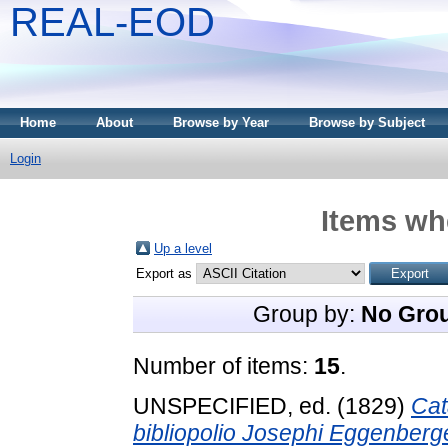
REAL-EOD
Home
About
Browse by Year
Browse by Subject
Login
Items whe
Up a level
Export as
Group by:
No Gro
Number of items:
15
.
UNSPECIFIED, ed. (1829)
Cat
bibliopolio Josephi Eggenberger