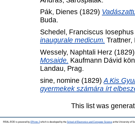
Pák, Dienes
(1829)
Vadászatt
Buda.
Schedel, Franciscus Iosephus
inaugurale medicum.
Trattner, 
Wessely, Naphtali Herz
(1829
Mosaide.
Kaufmann Dávid könyv
Landau, Prag.
sine, nomine
(1829)
A Kis Gyu
gyermekek számára írt elbesz
This list was genera
REAL-EOD is powered by
EPrints 3
which is developed by the
School of Electronics and Computer Science
at the University of 