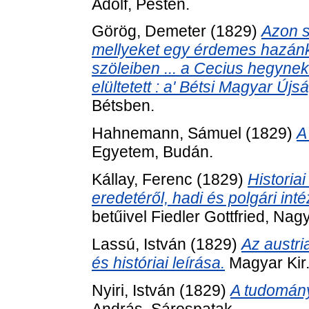
Ádolf, Pesten.
Görög, Demeter
(1829)
Azon s
mellyeket egy érdemes hazánkfia
szöleiben ... a Cecius hegynek
elültetett : a' Bétsi Magyar Újs
Bétsben.
Hahnemann, Sámuel
(1829)
A
Egyetem, Budán.
Kállay, Ferenc
(1829)
Historia
eredetéről, hadi és polgári inté
betűivel Fiedler Gottfried, Nag
Lassú, István
(1829)
Az austri
és históriai leírása.
Magyar Kir.
Nyiri, István
(1829)
A tudomány
András, Sárospatak.