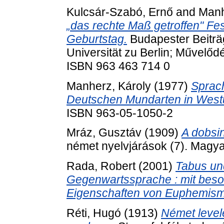
Kulcsár-Szabó, Ernő
and
Manh
„das rechte Maß getroffen" Fes
Geburtstag.
Budapester Beiträ
Universität zu Berlin; Művelődé
ISBN 963 463 714 0
Manherz, Károly
(1977)
Sprac
Deutschen Mundarten in West
ISBN 963-05-1050-2
Mráz, Gusztáv
(1909)
A dobsin
német nyelvjárások (7). Mag
Rada, Robert
(2001)
Tabus un
Gegenwartssprache : mit beso
Eigenschaften von Euphemis
Réti, Hugó
(1913)
Német level