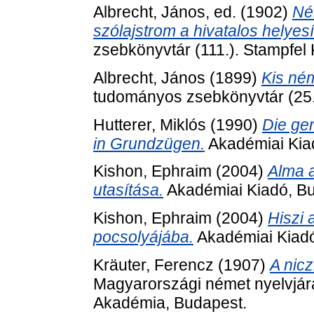
Albrecht, János
, ed. (1902)
Né
szólajstrom a hivatalos helyesí
zsebkönyvtár (111.). Stampfel K
Albrecht, János
(1899)
Kis ném
tudományos zsebkönyvtár (25.).
Hutterer, Miklós
(1990)
Die ge
in Grundzügen.
Akadémiai Kia
Kishon, Ephraim
(2004)
Alma a
utasítása.
Akadémiai Kiadó, B
Kishon, Ephraim
(2004)
Hiszi 
pocsolyájába.
Akadémiai Kiadó
Kräuter, Ferencz
(1907)
A nic
Magyarországi német nyelvjá
Akadémia, Budapest.