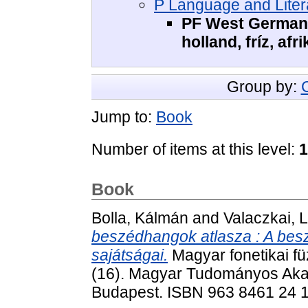
P Language and Litera
PF West Germani
holland, fríz, afr
Group by:
Jump to:
Book
Number of items at this level:
1
Book
Bolla, Kálmán
and
Valaczkai, 
beszédhangok atlasza : A bes
sajátságai.
Magyar fonetikai fü
(16). Magyar Tudományos Aka
Budapest. ISBN 963 8461 24 