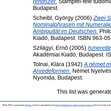
rendszer.
Stampfel-féle tudomá
Budapest.
Scheibl, György
(2006)
Zwei S
Nominalphrasen mit Numeralien 
Ambiguität im Deutschen.
Phil
Kiadó, Budapest. ISBN 963-0
Szilágyi, Ernő
(2005)
Ismeretl
Akadémiai Kiadó, Budapest. 
Tolnai, Klára
(1942)
A német m
Anredeformen.
Német Nyelvész
Nyomda, Budapest.
This list was genera
REAL-EOD is powered by
EPrints 3
which is developed by the
School of Electronics and Computer Science
at the University of 