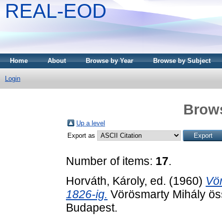
REAL-EOD
Home
About
Browse by Year
Browse by Subject
Login
Brows
Up a level
Export as
Number of items:
17
.
Horváth, Károly
, ed. (1960)
Vör
1826-ig.
Vörösmarty Mihály öss
Budapest.