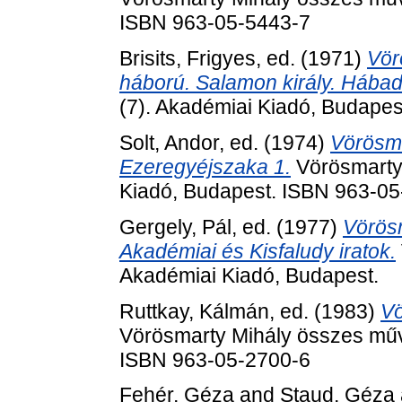
ISBN 963-05-5443-7
Brisits, Frigyes
, ed. (1971)
Vör
háború. Salamon király. Hábad
(7). Akadémiai Kiadó, Budapes
Solt, Andor
, ed. (1974)
Vörösma
Ezeregyéjszaka 1.
Vörösmarty 
Kiadó, Budapest. ISBN 963-0
Gergely, Pál
, ed. (1977)
Vörösm
Akadémiai és Kisfaludy iratok.
Akadémiai Kiadó, Budapest.
Ruttkay, Kálmán
, ed. (1983)
Vö
Vörösmarty Mihály összes műv
ISBN 963-05-2700-6
Fehér, Géza
and
Staud, Géza