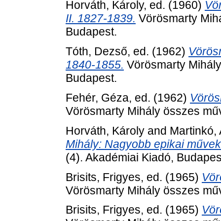
Horváth, Károly
, ed. (1960)
Vö
II. 1827-1839.
Vörösmarty Mihá
Budapest.
Tóth, Dezső
, ed. (1962)
Vörösm
1840-1855.
Vörösmarty Mihály
Budapest.
Fehér, Géza
, ed. (1962)
Vörösm
Vörösmarty Mihály összes műv
Horváth, Károly
and
Martinkó,
Mihály: Nagyobb epikai művek 
(4). Akadémiai Kiadó, Budapes
Brisits, Frigyes
, ed. (1965)
Vör
Vörösmarty Mihály összes műv
Brisits, Frigyes
, ed. (1965)
Vör