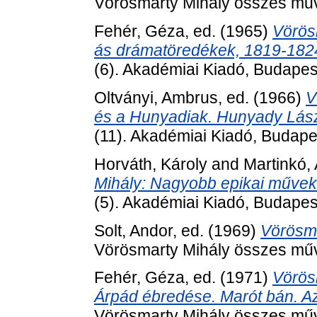
Vörösmarty Mihály összes műv
Fehér, Géza
, ed. (1965)
Vörösm
ás drámatöredékek, 1819-182
(6). Akadémiai Kiadó, Budapes
Oltványi, Ambrus
, ed. (1966)
V
és a Hunyadiak. Hunyady Lász
(11). Akadémiai Kiadó, Budape
Horváth, Károly
and
Martinkó,
Mihály: Nagyobb epikai művek 
(5). Akadémiai Kiadó, Budapes
Solt, Andor
, ed. (1969)
Vörösma
Vörösmarty Mihály összes műv
Fehér, Géza
, ed. (1971)
Vörösm
Árpád ébredése. Marót bán. Az
Vörösmarty Mihály összes műv