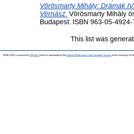
Vörösmarty Mihály: Drámák IV
Vérnász.
Vörösmarty Mihály ös
Budapest. ISBN 963-05-4924-
This list was genera
REAL-EOD is powered by
EPrints 3
which is developed by the
School of Electronics and Computer Science
at the University of 