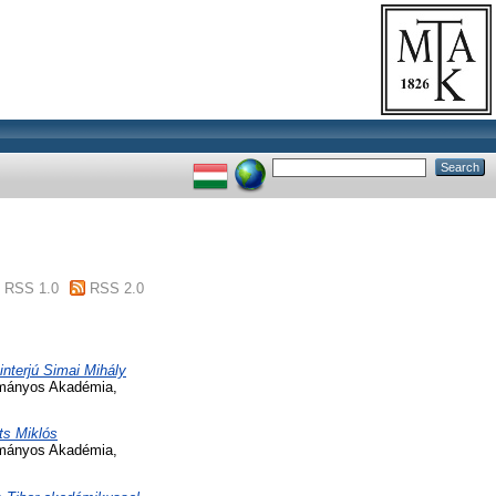
RSS 1.0
RSS 2.0
nterjú Simai Mihály
ományos Akadémia,
ts Miklós
ományos Akadémia,