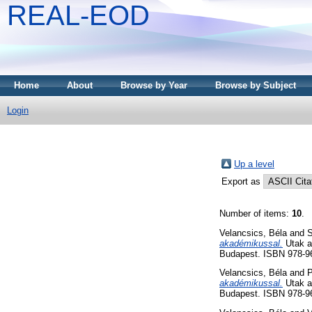
REAL-EOD
Home
About
Browse by Year
Browse by Subject
Login
Up a level
Export as
Number of items:
10
.
Velancsics, Béla
and
S
akadémikussal.
Utak a
Budapest. ISBN 978-9
Velancsics, Béla
and
P
akadémikussal.
Utak a
Budapest. ISBN 978-9