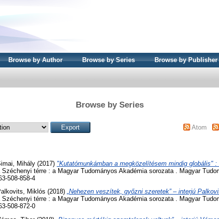
Browse by Author
Browse by Series
Browse by Publisher
Browse by Series
Atom
imai, Mihály
(2017)
"Kutatómunkámban a megközelítésem mindig globális" : i
 Széchenyi térre : a Magyar Tudományos Akadémia sorozata . Magyar Tud
63-508-858-4
alkovits, Miklós
(2018)
„Nehezen veszítek, győzni szeretek” – interjú Palkovi
 Széchenyi térre : a Magyar Tudományos Akadémia sorozata . Magyar Tud
63-508-872-0