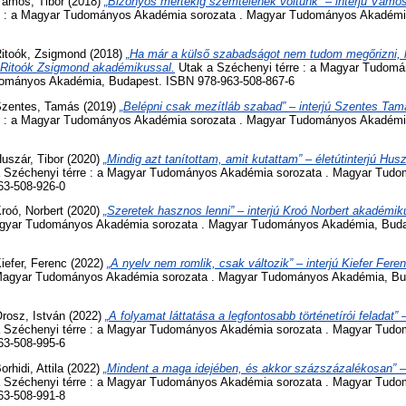
ámos, Tibor
(2018)
„Bizonyos mértékig szemtelenek voltunk” – interjú Vámo
re : a Magyar Tudományos Akadémia sorozata . Magyar Tudományos Akadémi
itoók, Zsigmond
(2018)
„Ha már a külső szabadságot nem tudom megőrizni, l
ú Ritoók Zsigmond akadémikussal.
Utak a Széchenyi térre : a Magyar Tudom
dományos Akadémia, Budapest. ISBN 978-963-508-867-6
zentes, Tamás
(2019)
„Belépni csak mezítláb szabad” – interjú Szentes Ta
re : a Magyar Tudományos Akadémia sorozata . Magyar Tudományos Akadémi
uszár, Tibor
(2020)
„Mindig azt tanítottam, amit kutattam” – életútinterjú Husz
 Széchenyi térre : a Magyar Tudományos Akadémia sorozata . Magyar Tud
63-508-926-0
roó, Norbert
(2020)
„Szeretek hasznos lenni” – interjú Kroó Norbert akadémik
Magyar Tudományos Akadémia sorozata . Magyar Tudományos Akadémia, Buda
iefer, Ferenc
(2022)
„A nyelv nem romlik, csak változik” – interjú Kiefer Fer
a Magyar Tudományos Akadémia sorozata . Magyar Tudományos Akadémia, Bu
rosz, István
(2022)
„A folyamat láttatása a legfontosabb történetírói feladat” 
 Széchenyi térre : a Magyar Tudományos Akadémia sorozata . Magyar Tud
63-508-995-6
orhidi, Attila
(2022)
„Mindent a maga idejében, és akkor százszázalékosan” – in
 Széchenyi térre : a Magyar Tudományos Akadémia sorozata . Magyar Tud
63-508-991-8