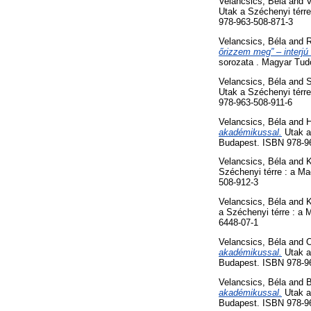
Velancsics, Béla
and
V
Utak a Széchenyi tér
978-963-508-871-3
Velancsics, Béla
and
R
őrizzem meg” – interj
sorozata . Magyar Tu
Velancsics, Béla
and
S
Utak a Széchenyi tér
978-963-508-911-6
Velancsics, Béla
and
H
akadémikussal.
Utak a
Budapest. ISBN 978-9
Velancsics, Béla
and
K
Széchenyi térre : a 
508-912-3
Velancsics, Béla
and
K
a Széchenyi térre : 
6448-07-1
Velancsics, Béla
and
O
akadémikussal.
Utak a
Budapest. ISBN 978-9
Velancsics, Béla
and
B
akadémikussal.
Utak a
Budapest. ISBN 978-9