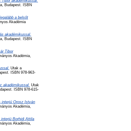
s Tibor akadémikussal.
a, Budapest. ISBN
egalább a belsőt
ányos Akadémia
más akadémikussal.
a, Budapest. ISBN
ár Tibor
ományos Akadémia,
ussal.
Utak a
pest. ISBN 978-963-
enc akadémikussal.
Utak
dapest. ISBN 978-615-
– interjú Orosz István
ományos Akadémia,
terjú Borhidi Attila
ományos Akadémia,