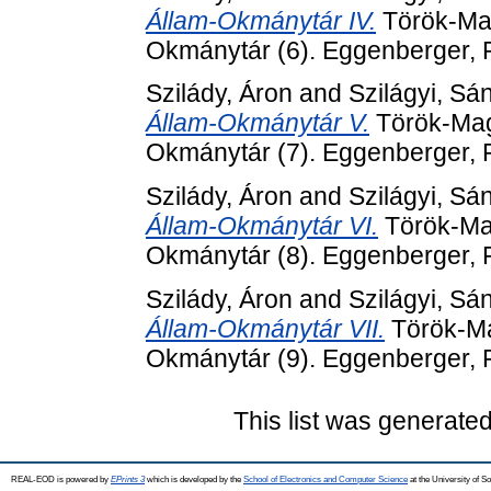
Állam-Okmánytár IV.
Török-Mag
Okmánytár (6). Eggenberger, 
Szilády, Áron
and
Szilágyi, Sá
Állam-Okmánytár V.
Török-Magy
Okmánytár (7). Eggenberger, 
Szilády, Áron
and
Szilágyi, Sá
Állam-Okmánytár VI.
Török-Mag
Okmánytár (8). Eggenberger, 
Szilády, Áron
and
Szilágyi, Sá
Állam-Okmánytár VII.
Török-Ma
Okmánytár (9). Eggenberger, 
This list was generate
REAL-EOD is powered by
EPrints 3
which is developed by the
School of Electronics and Computer Science
at the University of 