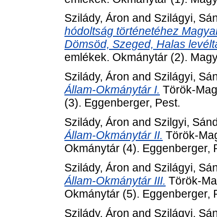
Szilády, Áron
and
Szilágyi, Sá
hódoltság történetéhez Magya
Dömsöd, Szeged, Halas levéltár
emlékek. Okmánytár (2). Mag
Szilády, Áron
and
Szilágyi, Sá
Állam-Okmánytár I.
Török-Magy
(3). Eggenberger, Pest.
Szilády, Áron
and
Szilgyi, Sán
Állam-Okmánytár II.
Török-Magy
Okmánytár (4). Eggenberger, 
Szilády, Áron
and
Szilágyi, Sá
Állam-Okmánytár III.
Török-Mag
Okmánytár (5). Eggenberger, 
Szilády, Áron
and
Szilágyi, Sá