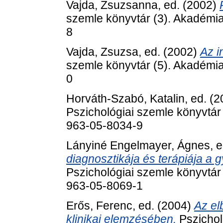
Vajda, Zsuzsanna
, ed. (2002)
szemle könyvtár (3). Akadémi
8
Vajda, Zsuzsa
, ed. (2002)
Az i
szemle könyvtár (5). Akadémi
0
Horváth-Szabó, Katalin
, ed. (
Pszichológiai szemle könyvtár
963-05-8034-9
Lányiné Engelmayer, Ágnes
, 
diagnosztikája és terápiája a
Pszichológiai szemle könyvtár
963-05-8069-1
Erős, Ferenc
, ed. (2004)
Az el
klinikai elemzésében.
Pszichol