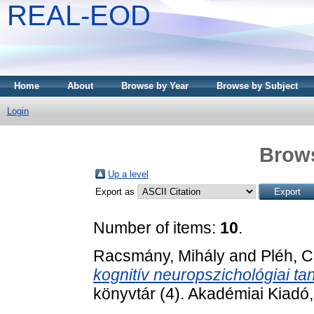
REAL-EOD
Home
About
Browse by Year
Browse by Subject
Login
Brows
Up a level
Export as
Number of items:
10
.
Racsmány, Mihály
and
Pléh, 
kognitív neuropszichológiai t
könyvtár (4). Akadémiai Kiadó