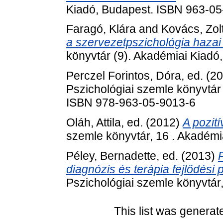
Kiadó, Budapest. ISBN 963-0
Faragó, Klára
and
Kovács, Zol
a szervezetpszichológia hazai 
könyvtár (9). Akadémiai Kiad
Perczel Forintos, Dóra
, ed. (2
Pszichológiai szemle könyvtár
ISBN 978-963-05-9013-6
Oláh, Attila
, ed. (2012)
A pozití
szemle könyvtár, 16 . Akadémi
Péley, Bernadette
, ed. (2013)
diagnózis és terápia fejlődési
Pszichológiai szemle könyvtár
This list was genera