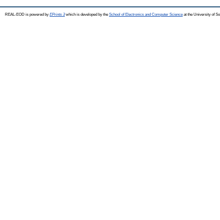
REAL-EOD is powered by
EPrints 3
which is developed by the
School of Electronics and Computer Science
at the University of 