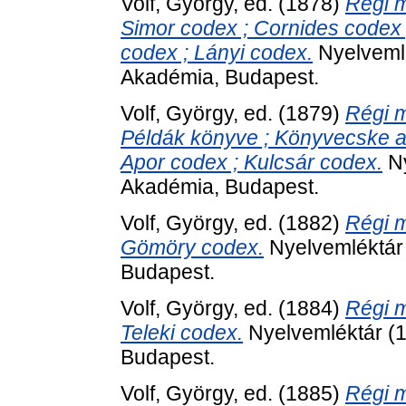
Volf, György
, ed. (1878)
Régi m
Simor codex ; Cornides codex ; 
codex ; Lányi codex.
Nyelveml
Akadémia, Budapest.
Volf, György
, ed. (1879)
Régi m
Példák könyve ; Könyvecske a 
Apor codex ; Kulcsár codex.
Ny
Akadémia, Budapest.
Volf, György
, ed. (1882)
Régi m
Gömöry codex.
Nyelvemléktár
Budapest.
Volf, György
, ed. (1884)
Régi m
Teleki codex.
Nyelvemléktár (
Budapest.
Volf, György
, ed. (1885)
Régi m