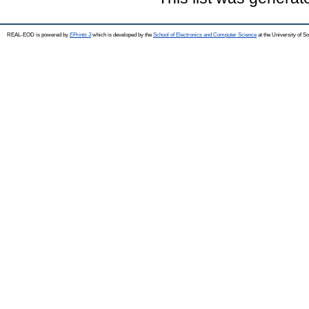
REAL-EOD is powered by
EPrints 3
which is developed by the
School of Electronics and Computer Science
at the University of 