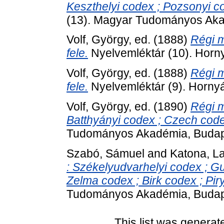
Keszthelyi codex ; Pozsonyi co
(13). Magyar Tudományos Aka
Volf, György
, ed. (1888)
Régi m
fele.
Nyelvemléktár (10). Horn
Volf, György
, ed. (1888)
Régi m
fele.
Nyelvemléktár (9). Horny
Volf, György
, ed. (1890)
Régi m
Batthyányi codex ; Czech cod
Tudományos Akadémia, Budap
Szabó, Sámuel
and
Katona, L
: Székelyudvarhelyi codex ; G
Zelma codex ; Birk codex ; Piry
Tudományos Akadémia, Budap
This list was genera