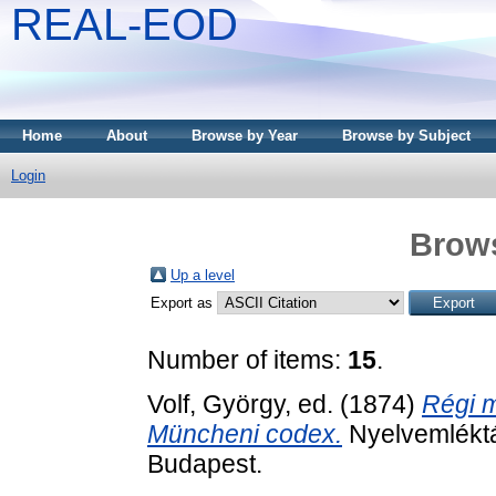
REAL-EOD
Home
About
Browse by Year
Browse by Subject
Login
Brows
Up a level
Export as
Number of items:
15
.
Volf, György
, ed. (1874)
Régi m
Müncheni codex.
Nyelvemlékt
Budapest.