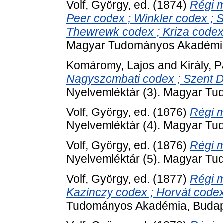
Volf, György
, ed. (1874)
Régi 
Peer codex ; Winkler codex ; 
Thewrewk codex ; Kriza codex
Magyar Tudományos Akadémia
Komáromy, Lajos
and
Király, P
Nagyszombati codex ; Szent Do
Nyelvemléktár (3). Magyar T
Volf, György
, ed. (1876)
Régi m
Nyelvemléktár (4). Magyar T
Volf, György
, ed. (1876)
Régi m
Nyelvemléktár (5). Magyar T
Volf, György
, ed. (1877)
Régi m
Kazinczy codex ; Horvát codex
Tudományos Akadémia, Budap