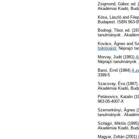
Zsigmond, Gábor
, ed.
Akadémiai Kiadó, Bud
Kósa, László
and
Filep
Budapest. ISBN 963-0
Bodrogi, Tibor
, ed. (19
tanulmányok . Akadémi
Kovács, Ágnes
and
Sz
folklórjáról.
Néprajzi ta
Morvay, Judit
(1981)
A
Néprajzi tanulmányok 
Barsi, Ernő
(1984)
A ze
3399-5
Szacsvay, Éva
(1987)
Akadémiai Kiadó, Bud
Petánovics, Katalin
(1
963-05-4007-X
Szemerkényi, Ágnes
(
tanulmányok . Akadémi
Szilágyi, Miklós
(1995
Akadémiai Kiadó, Bud
Magyar, Zoltán
(2001)