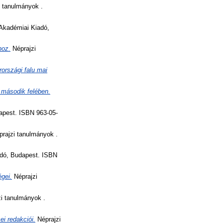
 tanulmányok .
Akadémiai Kiadó,
hoz.
Néprajzi
országi falu mai
 második felében.
apest. ISBN 963-05-
rajzi tanulmányok .
adó, Budapest. ISBN
gei.
Néprajzi
i tanulmányok .
i redakciói.
Néprajzi