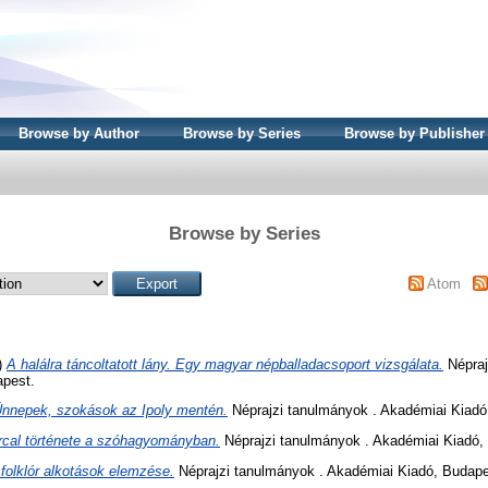
Browse by Author
Browse by Series
Browse by Publisher
Browse by Series
Atom
7)
A halálra táncoltatott lány. Egy magyar népballadacsoport vizsgálata.
Népraj
apest.
nnepek, szokások az Ipoly mentén.
Néprajzi tanulmányok . Akadémiai Kiadó
rcal története a szóhagyományban.
Néprajzi tanulmányok . Akadémiai Kiadó,
folklór alkotások elemzése.
Néprajzi tanulmányok . Akadémiai Kiadó, Budape