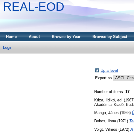
REAL-EOD
Home
About
Browse by Year
Browse by Subject
Login
Up a level
Export as
Number of items:
17
.
Kriza, Ildikó
, ed. (196
Akadémiai Kiadó, Bud
Manga, János
(1968)
Ü
Dobos, Ilona
(1971)
Ta
Voigt, Vilmos
(1972)
A 