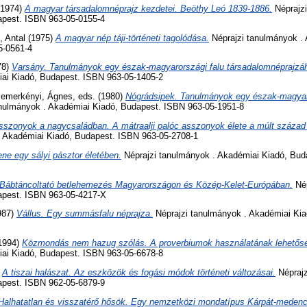
 (1974)
A magyar társadalomnéprajz kezdetei. Beöthy Leó 1839-1886.
Néprajzi
apest. ISBN 963-05-0155-4
, Antal
(1975)
A magyar nép táji-történeti tagolódása.
Néprajzi tanulmányok . 
5-0561-4
78)
Varsány. Tanulmányok egy észak-magyarországi falu társadalomnéprajzá
ai Kiadó, Budapest. ISBN 963-05-1405-2
emerkényi, Ágnes
, eds. (1980)
Nógrádsipek. Tanulmányok egy észak-magyar
nulmányok . Akadémiai Kiadó, Budapest. ISBN 963-05-1951-8
sszonyok a nagycsaládban. A mátraalji palóc asszonyok élete a múlt század
. Akadémiai Kiadó, Budapest. ISBN 963-05-2708-1
ne egy sályi pásztor életében.
Néprajzi tanulmányok . Akadémiai Kiadó, Bud
Bábtáncoltató betlehemezés Magyarországon és Közép-Kelet-Európában.
Nép
apest. ISBN 963-05-4217-X
987)
Vállus. Egy summásfalu néprajza.
Néprajzi tanulmányok . Akadémiai Ki
1994)
Közmondás nem hazug szólás. A proverbiumok használatának lehetősé
ai Kiadó, Budapest. ISBN 963-05-6678-8
)
A tiszai halászat. Az eszközök és fogási módok történeti változásai.
Néprajz
apest. ISBN 962-05-6879-9
Halhatatlan és visszatérő hősök. Egy nemzetközi mondatípus Kárpát-medence