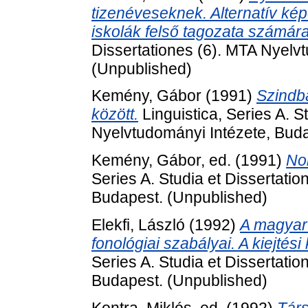
tizenéveseknek. Alternatív ké
iskolák felső tagozata számára
Dissertationes (6). MTA Nyelv
(Unpublished)
Kemény, Gábor
(1991)
Szindb
között.
Linguistica, Series A. S
Nyelvtudományi Intézete, Bud
Kemény, Gábor
, ed. (1991)
No
Series A. Studia et Dissertati
Budapest. (Unpublished)
Elekfi, László
(1992)
A magyar
fonológiai szabályai. A kiejtés
Series A. Studia et Dissertati
Budapest. (Unpublished)
Kontra, Miklós
, ed. (1992)
Társ