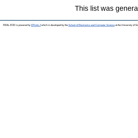
This list was gener
REAL-EOD is powered by
EPrints 3
which is developed by the
School of Electronics and Computer Science
at the University of 