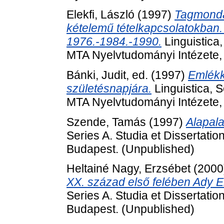
Elekfi, László
(1997)
Tagmonda
kételemű tételkapcsolatokban. 
1976.-1984.-1990.
Linguistica,
MTA Nyelvtudományi Intézete,
Bánki, Judit
, ed. (1997)
Emlékk
születésnapjára.
Linguistica, S
MTA Nyelvtudományi Intézete,
Szende, Tamás
(1997)
Alapala
Series A. Studia et Dissertati
Budapest. (Unpublished)
Heltainé Nagy, Erzsébet
(2000
XX. század első felében Ady En
Series A. Studia et Dissertati
Budapest. (Unpublished)