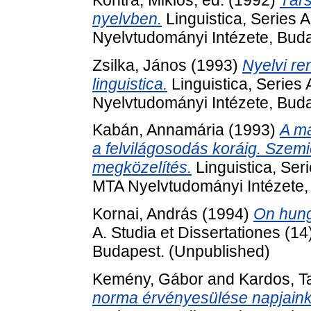
nyelvben.
Linguistica, Series A
Nyelvtudományi Intézete, Bud
Zsilka, János
(1993)
Nyelvi re
linguistica.
Linguistica, Series 
Nyelvtudományi Intézete, Bud
Kabán, Annamária
(1993)
A ma
a felvilágosodás koráig. Szemi
megközelítés.
Linguistica, Seri
MTA Nyelvtudományi Intézete,
Kornai, András
(1994)
On hung
A. Studia et Dissertationes (1
Budapest. (Unpublished)
Kemény, Gábor
and
Kardos, 
norma érvényesülése napjaink