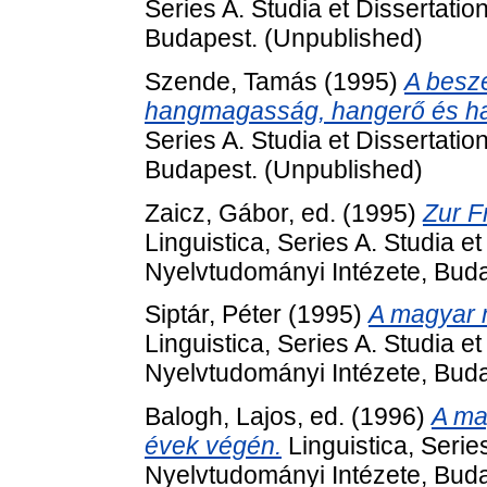
Series A. Studia et Dissertati
Budapest. (Unpublished)
Szende, Tamás
(1995)
A besz
hangmagasság, hangerő és hat
Series A. Studia et Dissertati
Budapest. (Unpublished)
Zaicz, Gábor
, ed. (1995)
Zur F
Linguistica, Series A. Studia e
Nyelvtudományi Intézete, Bud
Siptár, Péter
(1995)
A magyar 
Linguistica, Series A. Studia e
Nyelvtudományi Intézete, Bud
Balogh, Lajos
, ed. (1996)
A ma
évek végén.
Linguistica, Serie
Nyelvtudományi Intézete, Bud