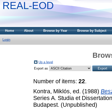
REAL-EOD
Home
About
Browse by Year
Browse by Subject
Login
Brows
Up a level
Export as
Number of items:
22
.
Kontra, Miklós
, ed. (1988)
Besz
Series A. Studia et Dissertati
Budapest. (Unpublished)