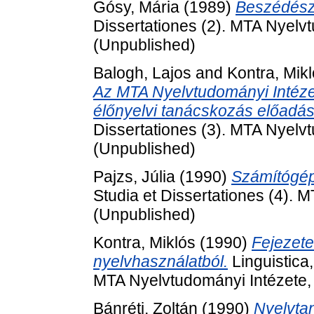
Gósy, Mária
(1989)
Beszédész
Dissertationes (2). MTA Nyelv
(Unpublished)
Balogh, Lajos
and
Kontra, Mik
Az MTA Nyelvtudományi Intéze
élőnyelvi tanácskozás előadás
Dissertationes (3). MTA Nyelv
(Unpublished)
Pajzs, Júlia
(1990)
Számítógép 
Studia et Dissertationes (4). 
(Unpublished)
Kontra, Miklós
(1990)
Fejezete
nyelvhasználatból.
Linguistica,
MTA Nyelvtudományi Intézete,
Bánréti, Zoltán
(1990)
Nyelvta