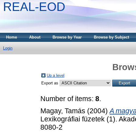
REAL-EOD
Home
About
Browse by Year
Browse by Subject
Login
Brows
Up a level
Export as
Number of items:
8
.
Magay, Tamás
(2004)
A magyar
Lexikográfiai füzetek (1). Aka
8080-2