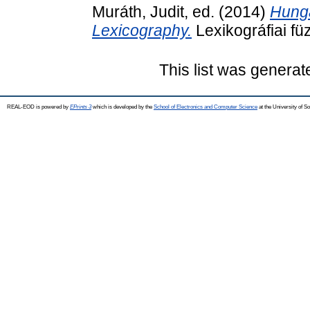
Muráth, Judit
, ed. (2014)
Hunga
Lexicography.
Lexikográfiai fü
This list was genera
REAL-EOD is powered by
EPrints 3
which is developed by the
School of Electronics and Computer Science
at the University of 