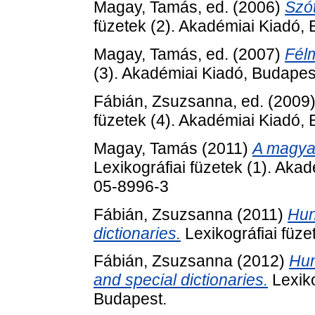
Magay, Tamás
, ed. (2006)
Szót
füzetek (2). Akadémiai Kiadó,
Magay, Tamás
, ed. (2007)
Félm
(3). Akadémiai Kiadó, Budape
Fábián, Zsuzsanna
, ed. (2009
füzetek (4). Akadémiai Kiadó
Magay, Tamás
(2011)
A magyar
Lexikográfiai füzetek (1). Ak
05-8996-3
Fábián, Zsuzsanna
(2011)
Hun
dictionaries.
Lexikográfiai füze
Fábián, Zsuzsanna
(2012)
Hun
and special dictionaries.
Lexiko
Budapest.