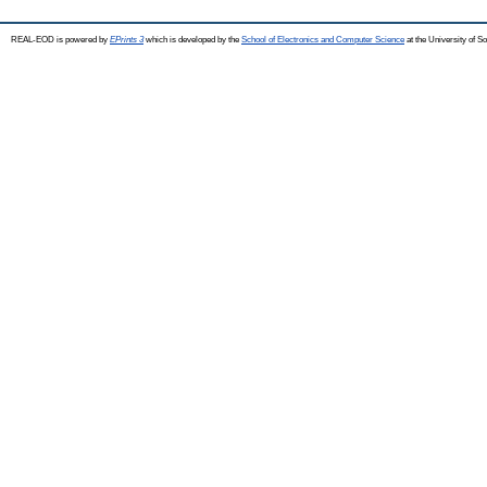
REAL-EOD is powered by
EPrints 3
which is developed by the
School of Electronics and Computer Science
at the University of 