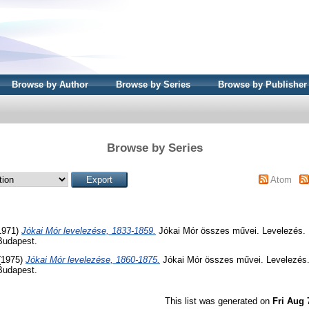
Browse by Author
Browse by Series
Browse by Publisher
Browse by Series
Atom
(1971)
Jókai Mór levelezése, 1833-1859.
Jókai Mór összes művei. Levelezés. K
Budapest.
 (1975)
Jókai Mór levelezése, 1860-1875.
Jókai Mór összes művei. Levelezés. 
Budapest.
This list was generated on
Fri Aug 