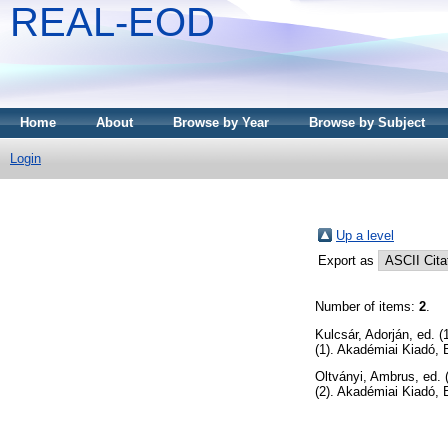
REAL-EOD
Home
About
Browse by Year
Browse by Subject
Login
Up a level
Export as
Number of items:
2
.
Kulcsár, Adorján
, ed. 
(1). Akadémiai Kiadó, 
Oltványi, Ambrus
, ed.
(2). Akadémiai Kiadó, 