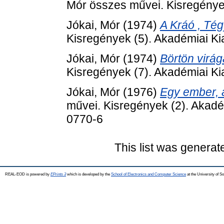
Mór összes művei. Kisregénye
Jókai, Mór
(1974)
A Kráó , Tégy
Kisregények (5). Akadémiai K
Jókai, Mór
(1974)
Börtön virág
Kisregények (7). Akadémiai K
Jókai, Mór
(1976)
Egy ember, a
művei. Kisregények (2). Akadé
0770-6
This list was genera
REAL-EOD is powered by
EPrints 3
which is developed by the
School of Electronics and Computer Science
at the University of 