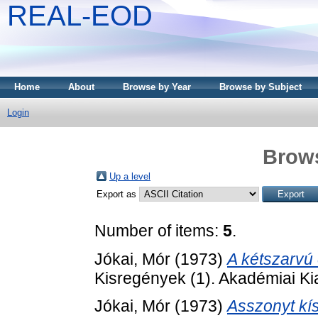
REAL-EOD
Home
About
Browse by Year
Browse by Subject
Login
Brows
Up a level
Export as
Number of items:
5
.
Jókai, Mór
(1973)
A kétszarvú
Kisregények (1). Akadémiai Ki
Jókai, Mór
(1973)
Asszonyt kísé