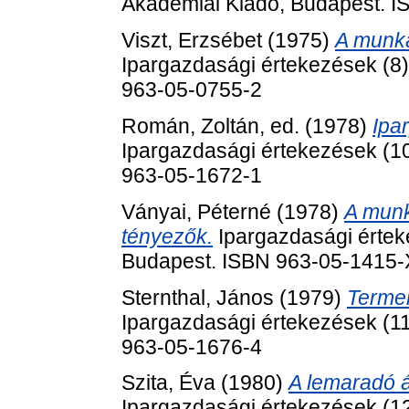
Akadémiai Kiadó, Budapest. 
Viszt, Erzsébet
(1975)
A munka
Ipargazdasági értekezések (8
963-05-0755-2
Román, Zoltán
, ed. (1978)
Ipa
Ipargazdasági értekezések (1
963-05-1672-1
Ványai, Péterné
(1978)
A munk
tényezők.
Ipargazdasági értek
Budapest. ISBN 963-05-1415-
Sternthal, János
(1979)
Termel
Ipargazdasági értekezések (1
963-05-1676-4
Szita, Éva
(1980)
A lemaradó á
Ipargazdasági értekezések (1