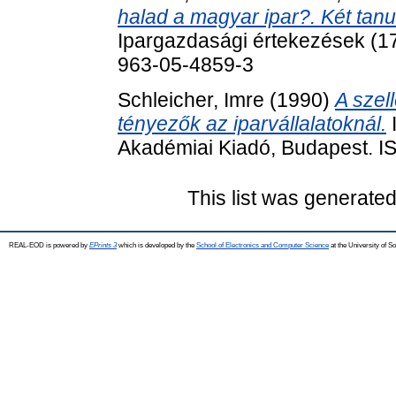
halad a magyar ipar?. Két tan
Ipargazdasági értekezések (1
963-05-4859-3
Schleicher, Imre
(1990)
A szel
tényezők az iparvállalatoknál.
I
Akadémiai Kiadó, Budapest. 
This list was generate
REAL-EOD is powered by
EPrints 3
which is developed by the
School of Electronics and Computer Science
at the University of 