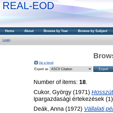
REAL-EOD
Home
About
Browse by Year
Browse by Subject
Login
Brows
Up a level
Export as
Number of items:
18
.
Cukor, György
(1971)
Hosszút
Ipargazdasági értekezések (1)
Deák, Anna
(1972)
Vállalati 