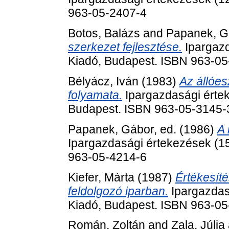
963-05-2407-4
Botos, Balázs
and
Papanek, G
szerkezet fejlesztése.
Ipargazd
Kiadó, Budapest. ISBN 963-0
Bélyácz, Iván
(1983)
Az állóes
folyamata.
Ipargazdasági értek
Budapest. ISBN 963-05-3145-
Papanek, Gábor
, ed. (1986)
A 
Ipargazdasági értekezések (1
963-05-4214-6
Kiefer, Márta
(1987)
Értékesíté
feldolgozó iparban.
Ipargazdas
Kiadó, Budapest. ISBN 963-0
Román, Zoltán
and
Zala, Júlia