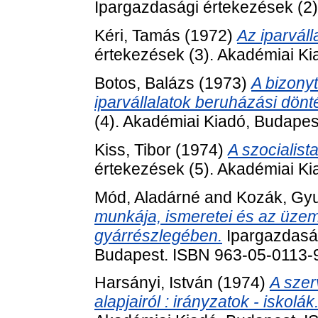
Ipargazdasági értekezések (2)
Kéri, Tamás
(1972)
Az iparvál
értekezések (3). Akadémiai Ki
Botos, Balázs
(1973)
A bizony
iparvállalatok beruházási dönt
(4). Akadémiai Kiadó, Budapes
Kiss, Tibor
(1974)
A szocialist
értekezések (5). Akadémiai K
Mód, Aladárné
and
Kozák, Gyu
munkája, ismeretei és az üze
gyárrészlegében.
Ipargazdaság
Budapest. ISBN 963-05-0113-
Harsányi, István
(1974)
A sze
alapjairól : irányzatok - iskolák