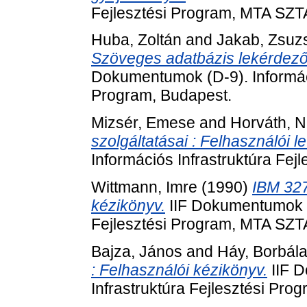
Fejlesztési Program, MTA SZT
Huba, Zoltán
and
Jakab, Zsuz
Szöveges adatbázis lekérdező 
Dokumentumok (D-9). Informáci
Program, Budapest.
Mizsér, Emese
and
Horváth, 
szolgáltatásai : Felhasználói le
Információs Infrastruktúra Fej
Wittmann, Imre
(1990)
IBM 327
kézikönyv.
IIF Dokumentumok (D
Fejlesztési Program, MTA SZT
Bajza, János
and
Háy, Borbál
: Felhasználói kézikönyv.
IIF D
Infrastruktúra Fejlesztési Pr