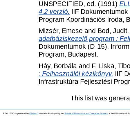
UNSPECIFIED, ed. (1991)
ELL
4.2 verzió.
IIF Dokumentumok . 
Program Koordinációs Iroda, 
Mizsér, Emese
and
Bod, Judit
adatbáziskezelő program : Fel
Dokumentumok (D-15). Informác
Program, Budapest.
Háy, Borbála
and
F. Liska, Tib
: Felhasználói kézikönyv.
IIF D
Infrastruktúra Fejlesztési Pr
This list was gener
REAL-EOD is powered by
EPrints 3
which is developed by the
School of Electronics and Computer Science
at the University of 