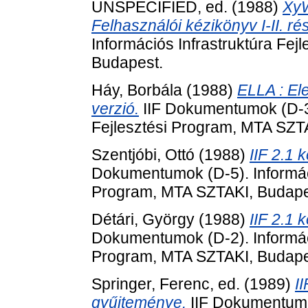
UNSPECIFIED, ed. (1988)
XyW
Felhasználói kézikönyv I-II. ré
Információs Infrastruktúra Fe
Budapest.
Háy, Borbála
(1988)
ELLA : El
verzió.
IIF Dokumentumok (D-3)
Fejlesztési Program, MTA SZT
Szentjóbi, Ottó
(1988)
IIF 2.1 
Dokumentumok (D-5). Informáci
Program, MTA SZTAKI, Budape
Détári, György
(1988)
IIF 2.1 
Dokumentumok (D-2). Informáci
Program, MTA SZTAKI, Budape
Springer, Ferenc
, ed. (1989)
I
gyűjteménye.
IIF Dokumentumok