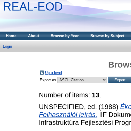
REAL-EOD
Home
About
Browse by Year
Browse by Subject
Login
Brows
Up a level
Export as
Number of items:
13
.
UNSPECIFIED, ed. (1988)
Éke
Felhasználói leírás.
IIF Dokume
Infrastruktúra Fejlesztési Pr