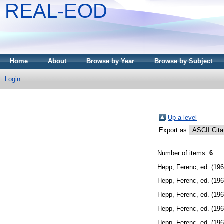
REAL-EOD
Home
About
Browse by Year
Browse by Subject
Login
Up a level
Export as
Number of items:
6
.
Hepp, Ferenc
, ed. (19
Hepp, Ferenc
, ed. (19
Hepp, Ferenc
, ed. (19
Hepp, Ferenc
, ed. (19
Hepp, Ferenc
, ed. (19