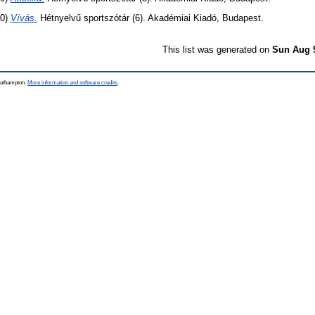
60)
Vívás.
Hétnyelvű sportszótár (6). Akadémiai Kiadó, Budapest.
This list was generated on
Sun Aug 
Southampton.
More information and software credits
.