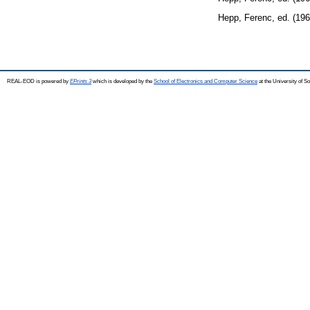
Hepp, Ferenc
, ed. (19
REAL-EOD is powered by
EPrints 3
which is developed by the
School of Electronics and Computer Science
at the University of 