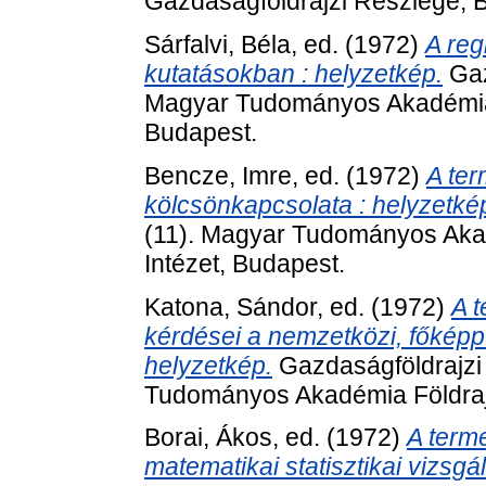
Gazdaságföldrajzi Részlege, 
Sárfalvi, Béla
, ed. (1972)
A reg
kutatásokban : helyzetkép.
Gaz
Magyar Tudományos Akadémia F
Budapest.
Bencze, Imre
, ed. (1972)
A ter
kölcsönkapcsolata : helyzetké
(11). Magyar Tudományos Aka
Intézet, Budapest.
Katona, Sándor
, ed. (1972)
A t
kérdései a nemzetközi, főképp
helyzetkép.
Gazdaságföldrajzi
Tudományos Akadémia Földrajz
Borai, Ákos
, ed. (1972)
A term
matematikai statisztikai vizsgál