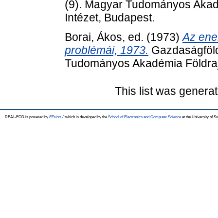
(9). Magyar Tudományos Akad
Intézet, Budapest.
Borai, Ákos
, ed. (1973)
Az ene
problémái, 1973.
Gazdaságföld
Tudományos Akadémia Földrajz
This list was genera
REAL-EOD is powered by
EPrints 3
which is developed by the
School of Electronics and Computer Science
at the University of 