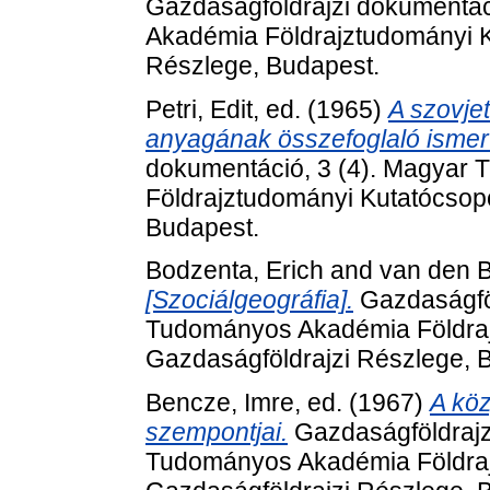
Gazdaságföldrajzi dokumentác
Akadémia Földrajztudományi K
Részlege, Budapest.
Petri, Edit
, ed. (1965)
A szovjet
anyagának összefoglaló ismer
dokumentáció, 3 (4). Magyar
Földrajztudományi Kutatócsopo
Budapest.
Bodzenta, Erich
and
van den B
[Szociálgeográfia].
Gazdaságföl
Tudományos Akadémia Földraj
Gazdaságföldrajzi Részlege, 
Bencze, Imre
, ed. (1967)
A köz
szempontjai.
Gazdaságföldrajz
Tudományos Akadémia Földraj