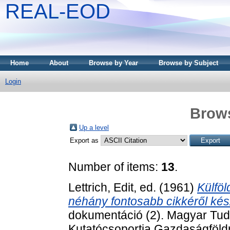
REAL-EOD
Home
About
Browse by Year
Browse by Subject
Login
Brows
Up a level
Export as
Number of items:
13
.
Lettrich, Edit
, ed. (1961)
Külföl
néhány fontosabb cikkéről készí
dokumentáció (2). Magyar Tu
Kutatócsoportja Gazdaságföldr