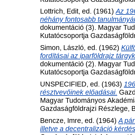
Lottrich, Edit
, ed. (1961)
Az 196
néhány fontosabb tanulmányán
dokumentáció (3). Magyar Tu
Kutatócsoportja Gazdaságföldr
Simon, László
, ed. (1962)
Külf
fordításai az iparföldrajz tárgy
dokumentáció (2). Magyar Tu
Kutatócsoportja Gazdaságföldr
UNSPECIFIED, ed. (1963)
196
résztvevőinek előadásai.
Gazda
Magyar Tudományos Akadémia 
Gazdaságföldrajzi Részlege, 
Bencze, Imre
, ed. (1964)
A pár
illetve a decentralizáció kérdé