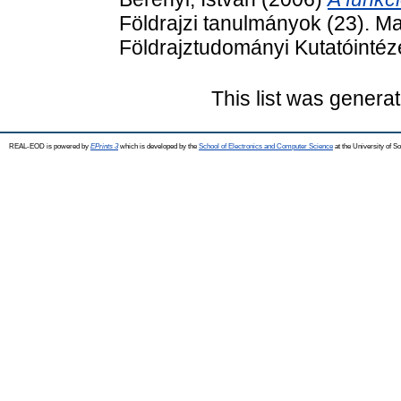
Földrajzi tanulmányok (23).
Földrajztudományi Kutatóintéze
This list was genera
REAL-EOD is powered by
EPrints 3
which is developed by the
School of Electronics and Computer Science
at the University of 