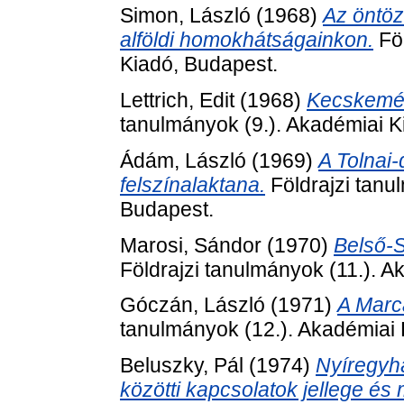
Simon, László
(1968)
Az öntö
alföldi homokhátságainkon.
Föl
Kiadó, Budapest.
Lettrich, Edit
(1968)
Kecskemét
tanulmányok (9.). Akadémiai K
Ádám, László
(1969)
A Tolnai
felszínalaktana.
Földrajzi tanu
Budapest.
Marosi, Sándor
(1970)
Belső-S
Földrajzi tanulmányok (11.). 
Góczán, László
(1971)
A Marca
tanulmányok (12.). Akadémiai 
Beluszky, Pál
(1974)
Nyíregyhá
közötti kapcsolatok jellege és