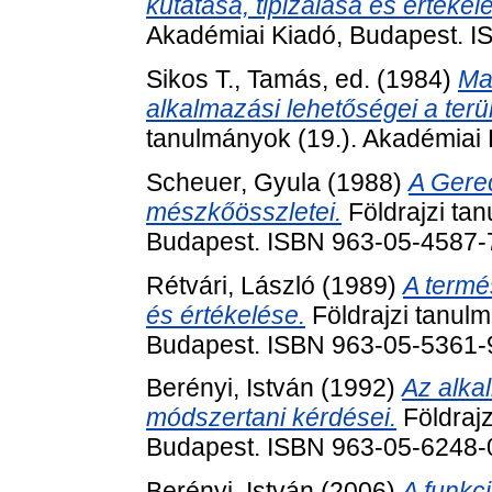
kutatása, tipizálása és értékel
Akadémiai Kiadó, Budapest. 
Sikos T., Tamás
, ed. (1984)
Ma
alkalmazási lehetőségei a terü
tanulmányok (19.). Akadémiai
Scheuer, Gyula
(1988)
A Gere
mészkőösszletei.
Földrajzi ta
Budapest. ISBN 963-05-4587-
Rétvári, László
(1989)
A termé
és értékelése.
Földrajzi tanul
Budapest. ISBN 963-05-5361-
Berényi, István
(1992)
Az alka
módszertani kérdései.
Földrajz
Budapest. ISBN 963-05-6248-
Berényi, István
(2006)
A funkci