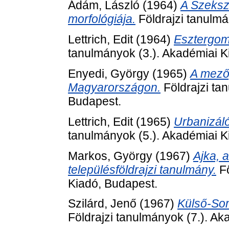
Ádám, László
(1964)
A Szeksz
morfológiája.
Földrajzi tanulmá
Lettrich, Edit
(1964)
Esztergom 
tanulmányok (3.). Akadémiai K
Enyedi, György
(1965)
A mezőg
Magyarországon.
Földrajzi ta
Budapest.
Lettrich, Edit
(1965)
Urbanizál
tanulmányok (5.). Akadémiai K
Markos, György
(1967)
Ajka, 
településföldrajzi tanulmány.
Fö
Kiadó, Budapest.
Szilárd, Jenő
(1967)
Külső-Som
Földrajzi tanulmányok (7.). Ak