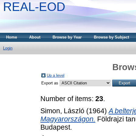
REAL-EOD
Home
About
Browse by Year
Browse by Subject
Login
Brows
Up a level
Export as
Number of items:
23
.
Simon, László
(1964)
A belter
Magyarországon.
Földrajzi ta
Budapest.