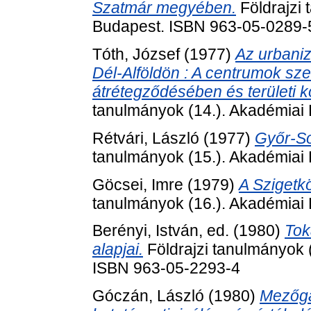
Szatmár megyében.
Földrajzi 
Budapest. ISBN 963-05-0289-
Tóth, József
(1977)
Az urbaniz
Dél-Alföldön : A centrumok sz
átrétegződésében és területi 
tanulmányok (14.). Akadémiai 
Rétvári, László
(1977)
Győr-S
tanulmányok (15.). Akadémiai 
Göcsei, Imre
(1979)
A Szigetk
tanulmányok (16.). Akadémiai
Berényi, István
, ed. (1980)
Tok
alapjai.
Földrajzi tanulmányok 
ISBN 963-05-2293-4
Góczán, László
(1980)
Mezőga