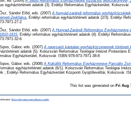
sef
, ed. (2005)
A Sepsi Református Egyházmegye vizitációs jegyzőkönyvei, 1
us egyháztörténeti adatok (3). Erdélyi Református Egyházkerület, Kolozsvár
Ősz, Sándor Előd
, eds. (2007)
A hunyad-zarándi református egyházközségek t
émeti-Zejkfalva.
Erdélyi református egyháztörténeti adatok (2/3). Erdélyi Re
73-7971-27-2
Ősz, Sándor Előd
, eds. (2007)
A Hunyad-Zarándi Református Egyházmegye pa
 1810-1815.
Erdélyi református egyháztörténeti adatok (4). Erdélyi Reformátu
73-7971-32-6
Sipos, Gábor
, eds. (2007)
A nagysajói káptalan egyházközségeinek történeti 
háztörténeti adatok (5). Kolozsvári Református Teológiai Intézet Protestáns E
ormátus Egyházkerület, Kolozsvár. ISBN 978-973-7971-38-8
Sipos, Gábor
, eds. (2008)
A Küküllői Református Egyházmegye Parciális Zsin
formátus egyháztörténeti adatok (6/1). Kolozsvári Református Teológiai Intéz
k ; Erdélyi Református Egyházkerület Központi Gyüjtőlevéltár, Kolozsvár. I
This list was generated on
Fri Aug 
Southampton.
More information and software credits
.