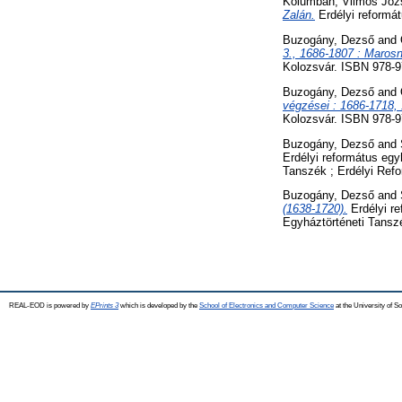
Kolumbán, Vilmos Józ
Zalán.
Erdélyi reformát
Buzogány, Dezső
and
3., 1686-1807 : Marosn
Kolozsvár. ISBN 978-9
Buzogány, Dezső
and
végzései : 1686-1718,
Kolozsvár. ISBN 978-9
Buzogány, Dezső
and
Erdélyi református egy
Tanszék ; Erdélyi Ref
Buzogány, Dezső
and
(1638-1720).
Erdélyi re
Egyháztörténeti Tanszé
REAL-EOD is powered by
EPrints 3
which is developed by the
School of Electronics and Computer Science
at the University of 