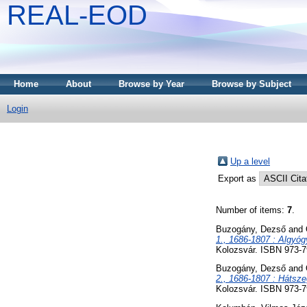
REAL-EOD
Home
About
Browse by Year
Browse by Subject
Login
Up a level
Export as
Number of items:
7
.
Buzogány, Dezső
and
1., 1686-1807 : Algyóg
Kolozsvár. ISBN 973-7
Buzogány, Dezső
and
2., 1686-1807 : Hátsze
Kolozsvár. ISBN 973-7