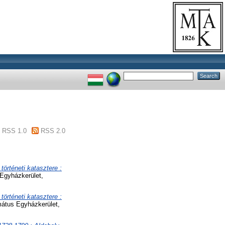
RSS 1.0
RSS 2.0
örténeti katasztere :
 Egyházkerület,
örténeti katasztere :
rmátus Egyházkerület,