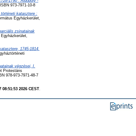
728-1790 : Aldoboly -
. ISBN 973-7971-10-8
örténeti katasztere :
formátus Egyházkerület,
rciális zsinatainak
s Egyházkerület,
katasztere, 1745-1814.
gyháztörténeti
atainak végzései, I.
et Protestáns
SBN 978-973-7971-48-7
7 08:51:53 2026 CEST
.