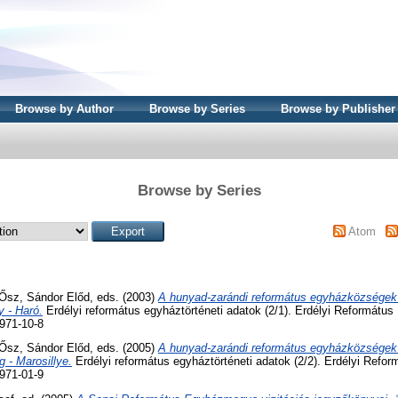
Browse by Author
Browse by Series
Browse by Publisher
Browse by Series
Atom
Ősz, Sándor Előd
, eds. (2003)
A hunyad-zarándi református egyházközségek t
y - Haró.
Erdélyi református egyháztörténeti adatok (2/1). Erdélyi Református
971-10-8
Ősz, Sándor Előd
, eds. (2005)
A hunyad-zarándi református egyházközségek t
g - Marosillye.
Erdélyi református egyháztörténeti adatok (2/2). Erdélyi Refo
971-01-9