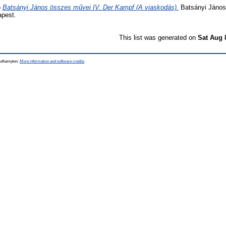
)
Batsányi János összes művei IV. Der Kampf (A viaskodás).
Batsányi János
apest.
This list was generated on
Sat Aug 
Southampton.
More information and software credits
.