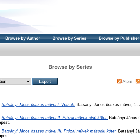
Browse by Author
Browse by Series
Browse by Publisher
Browse by Series
Atom
)
Batsányi János összes művei I. Versek.
Batsányi János összes művei, 1 . 
)
Batsányi János összes művei II. Prózai művek első kötet.
Batsányi János ö
apest.
)
Batsányi János összes művei III. Prózai művek második kötet.
Batsányi Já
apest.