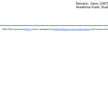
Batsányi, János
(1967
Akadémiai Kiadó, Bud
REAL-EOD is powered by
EPrints 3
which is developed by the
School of Electronics and Computer Science
at the University of 