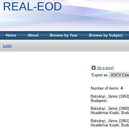
REAL-EOD
Home
About
Browse by Year
Browse by Subject
Login
Up a level
Export as
Number of items:
4
.
Batsányi, János
(1953
Budapest.
Batsányi, János
(1960
Akadémiai Kiadó, Bud
Batsányi, János
(1961
Akadémiai Kiadó, Bud