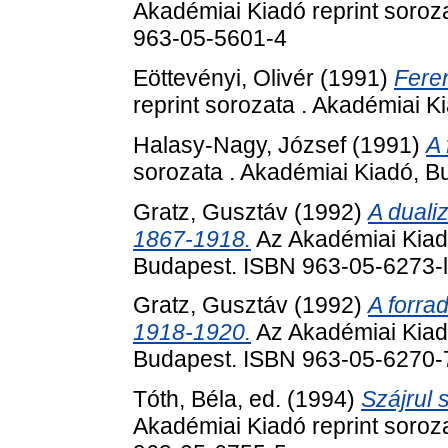
Akadémiai Kiadó reprint soroz
963-05-5601-4
Eöttevényi, Olivér
(1991)
Fere
reprint sorozata . Akadémiai K
Halasy-Nagy, József
(1991)
A 
sorozata . Akadémiai Kiadó, 
Gratz, Gusztáv
(1992)
A duali
1867-1918.
Az Akadémiai Kiadó
Budapest. ISBN 963-05-6273-l
Gratz, Gusztáv
(1992)
A forra
1918-1920.
Az Akadémiai Kiadó
Budapest. ISBN 963-05-6270-
Tóth, Béla
, ed. (1994)
Szájrul 
Akadémiai Kiadó reprint soroz