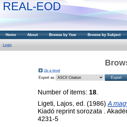
REAL-EOD
Home
About
Browse by Year
Browse by Subject
Login
Brows
Up a level
Export as
Number of items:
18
.
Ligeti, Lajos
, ed. (1986)
A magy
Kiadó reprint sorozata . Akad
4231-5