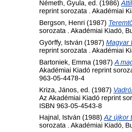
Németh, Gyula
, ed. (1986)
Atti
reprint sorozata . Akadémiai 
Bergson, Henri
(1987)
Teremtő
sorozata . Akadémiai Kiadó, 
Györffy, István
(1987)
Magyar f
reprint sorozata . Akadémiai 
Bartoniek, Emma
(1987)
A mag
Akadémiai Kiadó reprint soroz
963-05-4478-4
Kriza, János
, ed. (1987)
Vadró
Az Akadémiai Kiadó reprint so
ISBN 963-05-4543-8
Hajnal, István
(1988)
Az újkor 
sorozata . Akadémiai Kiadó, 