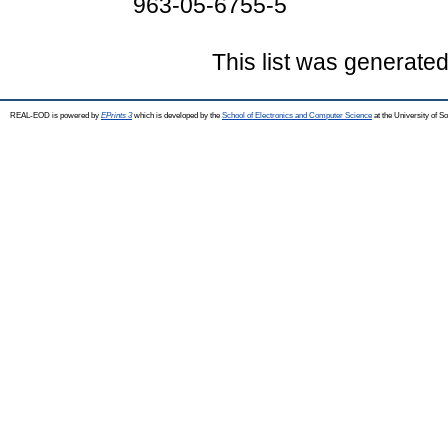
963-05-6755-5
This list was generate
REAL-EOD is powered by
EPrints 3
which is developed by the
School of Electronics and Computer Science
at the University of 