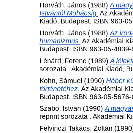
Horváth, János
(1988)
A magya
Istvántól Mohácsig.
Az Akadémi
Kiadó, Budapest. ISBN 963-0
Horváth, János
(1988)
Az iro
humanizmus.
Az Akadémiai Kia
Budapest. ISBN 963-05-4839-
Lénárd, Ferenc
(1989)
A lélekt
sorozata . Akadémiai Kiadó, 
Kohn, Sámuel
(1990)
Héber kú
történetéhez.
Az Akadémiai Kia
Budapest. ISBN 963-05-5676-
Szabó, István
(1990)
A magyar
reprint sorozata . Akadémiai 
Felvinczi Takács, Zoltán
(1990