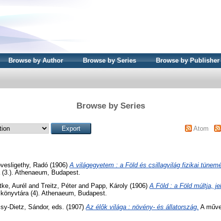
Browse by Author
Browse by Series
Browse by Publisher
Browse by Series
Atom
vesligethy, Radó
(1906)
A világegyetem : a Föld és csillagvilág fizikai tüne
 (3.). Athenaeum, Budapest.
ttke, Aurél
and
Treitz, Péter
and
Papp, Károly
(1906)
A Föld : a Föld múltja, j
könyvtára (4). Athenaeum, Budapest.
sy-Dietz, Sándor
, eds. (1907)
Az élők világa : növény- és állatország.
A művel