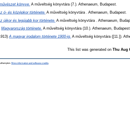
művészet könyve.
A műveltség könyvtára (7.). Athenaeum, Budapest.
z ó- és középkor története.
A műveltség könyvtára . Athenaeum, Budapest.
z újkor és legújabb kor története.
A műveltség könyvtára . Athenaeum, Budap
)
Magyarország története.
A műveltség könyvtára (10.). Athenaeum, Budapest
(1913)
A magyar irodalom története 1900-ig.
A műveltség könyvtára ([11.]). At
This list was generated on
Thu Aug 
Southampton.
More information and software credits
.