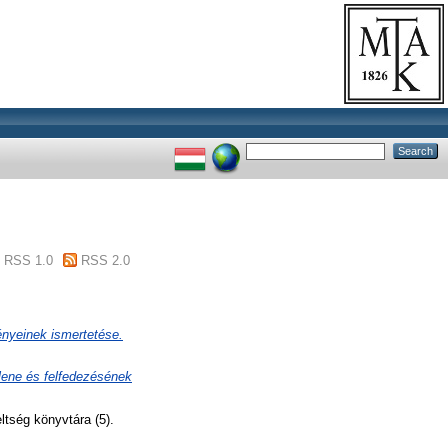
RSS 1.0
RSS 2.0
ményeinek ismertetése.
elene és felfedezésének
tség könyvtára (5).