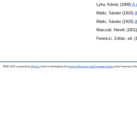
Lyka, Károly
(1909)
A 
Márki, Sándor
(1910)
A
Márki, Sándor
(1910)
A
Marczali, Henrik
(1911
Ferenczi, Zoltán
, ed. 
REAL-EOD is powered by
EPrints 3
which is developed by the
School of Electronics and Computer Science
at the University of 