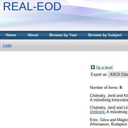
REAL-EOD
Home
About
Browse by Year
Browse by Subject
Login
Up a level
Export as
Number of items:
8
.
Cholnoky, Jenő
and
Kö
A műveltség könyvtára
Cholnoky, Jenő
and
Li
története.
A műveltség 
Entz, Géza
and
Mágóc
Athenaeum, Budapest.