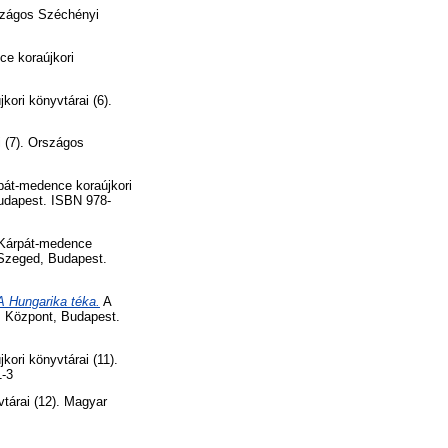
rszágos Széchényi
e koraújkori
ori könyvtárai (6).
 (7). Országos
át-medence koraújkori
Budapest. ISBN 978-
Kárpát-medence
 Szeged, Budapest.
A Hungarika téka.
A
s Központ, Budapest.
ori könyvtárai (11).
1-3
tárai (12). Magyar