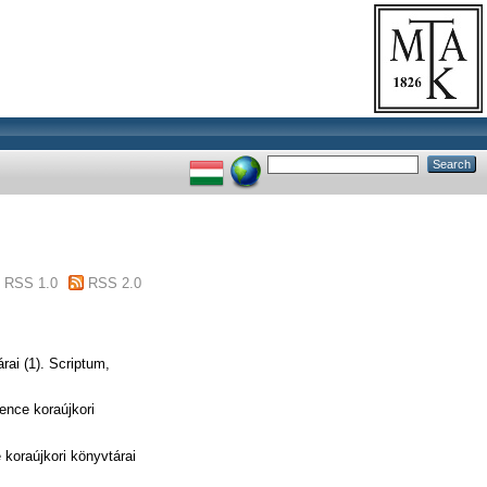
RSS 1.0
RSS 2.0
ai (1). Scriptum,
nce koraújkori
koraújkori könyvtárai