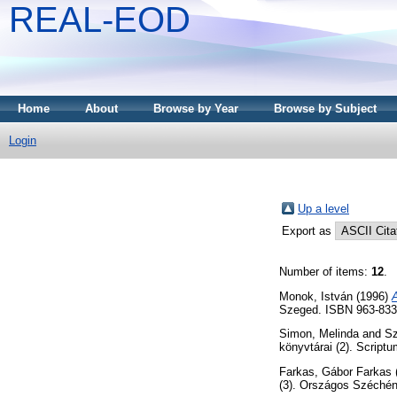
REAL-EOD
Home
About
Browse by Year
Browse by Subject
Login
Up a level
Export as
Number of items:
12
.
Monok, István
(1996)
Szeged. ISBN 963-833
Simon, Melinda
and
Sz
könyvtárai (2). Scrip
Farkas, Gábor Farkas
(3). Országos Széchén