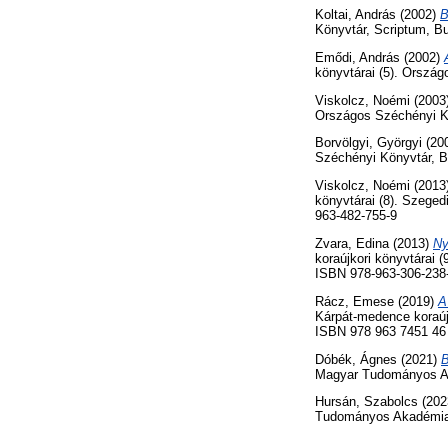
Koltai, András
(2002)
B
Könyvtár, Scriptum, B
Emődi, András
(2002)
könyvtárai (5). Orszá
Viskolcz, Noémi
(2003
Országos Széchényi K
Borvölgyi, Györgyi
(20
Széchényi Könyvtár, B
Viskolcz, Noémi
(2013
könyvtárai (8). Szege
963-482-755-9
Zvara, Edina
(2013)
Ny
koraújkori könyvtárai 
ISBN 978-963-306-238
Rácz, Emese
(2019)
A
Kárpát-medence koraúj
ISBN 978 963 7451 46
Dóbék, Ágnes
(2021)
B
Magyar Tudományos Ak
Hursán, Szabolcs
(202
Tudományos Akadémia 