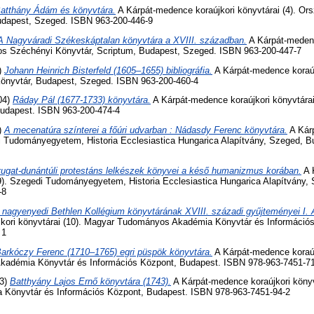
atthány Ádám és könyvtára.
A Kárpát-medence koraújkori könyvtárai (4). O
udapest, Szeged. ISBN 963-200-446-9
A Nagyváradi Székeskáptalan könyvtára a XVIII. században.
A Kárpát-medenc
gos Széchényi Könyvtár, Scriptum, Budapest, Szeged. ISBN 963-200-447-7
)
Johann Heinrich Bisterfeld (1605–1655) bibliográfia.
A Kárpát-medence koraújk
önyvtár, Budapest, Szeged. ISBN 963-200-460-4
04)
Ráday Pál (1677-1733) könyvtára.
A Kárpát-medence koraújkori könyvtárai
udapest. ISBN 963-200-474-4
)
A mecenatúra színterei a főúri udvarban : Nádasdy Ferenc könyvtára.
A Kárp
di Tudományegyetem, Historia Ecclesiastica Hungarica Alapítvány, Szeged, 
ugat-dunántúli protestáns lelkészek könyvei a késő humanizmus korában.
A 
(9). Szegedi Tudományegyetem, Historia Ecclesiastica Hungarica Alapítvány,
-8
 nagyenyedi Bethlen Kollégium könyvtárának XVIII. századi gyűjteményei I. 
kori könyvtárai (10). Magyar Tudományos Akadémia Könyvtár és Információ
 1
arkóczy Ferenc (1710–1765) egri püspök könyvtára.
A Kárpát-medence koraújk
adémia Könyvtár és Információs Központ, Budapest. ISBN 978-963-7451-7
3)
Batthyány Lajos Ernő könyvtára (1743).
A Kárpát-medence koraújkori könyv
Könyvtár és Információs Központ, Budapest. ISBN 978-963-7451-94-2