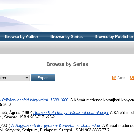
Browse by Author
Browse by Series
Browse by Publisher
Browse by Series
Atom
A Rákóczi-család könyvtárai, 1588-1660.
A Kárpát-medence koraújkori könyvtár
5-30-0
abó, Ágnes
(1997)
Bethlen Kata könyvtárának rekonstrukciója.
A Kárpát-mede
tum, Szeged. ISBN 963-7171-93-2
(2001)
A Nagyszombati Egyetemi Könyvtár az alapításkor.
A Kárpát-medence 
yi Könyvtár, Scriptum, Budapest, Szeged. ISBN 963-8335-77-7