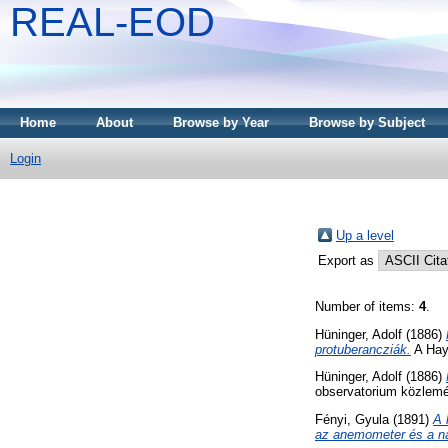
REAL-EOD
Home
About
Browse by Year
Browse by Subject
Login
Up a level
Export as
Number of items:
4
.
Hüninger, Adolf
(1886)
protuberancziák.
A Hay
Hüninger, Adolf
(1886)
observatorium közlemé
Fényi, Gyula
(1891)
A 
az anemometer és a na