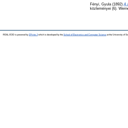
Fényi, Gyula
(1892)
A 
közleményei (6). Wern
REAL-EOD is powered by
EPrints 3
which is developed by the
School of Electronics and Computer Science
at the University of 