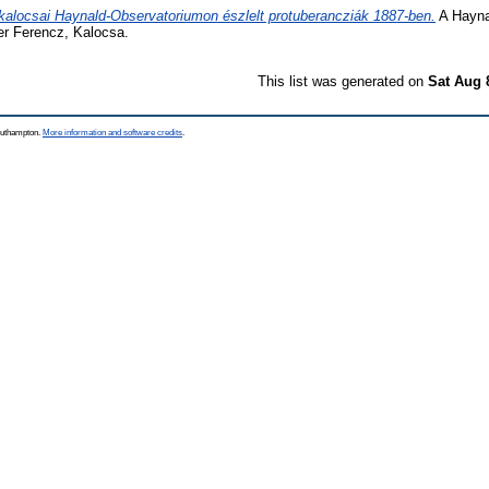
kalocsai Haynald-Observatoriumon észlelt protuberancziák 1887-ben.
A Hayna
er Ferencz, Kalocsa.
This list was generated on
Sat Aug 
Southampton.
More information and software credits
.