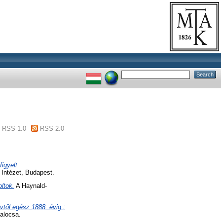
RSS 1.0
RSS 2.0
igyelt
Intézet, Budapest.
ltok.
A Haynald-
vtől egész 1888. évig :
alocsa.