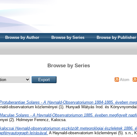
Browse by Author
Browse by Series
Browse by Publisher
Browse by Series
Atom
Protuberantiae Solares - A Haynald-Observatoriumon 1884-1885. éveben megf
nald-observatorium közleményei (1). Hunyadi Mátyás Irod. és Könyvnyomdai 
Maculae Solares - A Haynald-Observatoriumon 1885. éveben megfigyelt napfo
nyei (2). Holmeyer Ferencz, Kalocsa.
kalocsai Haynald-observatoriumon eszközölt meteorológiai észleletek 1886. é
pfényautograph leírásával.
A Haynald-observatorium közleményei (5). s.n., K