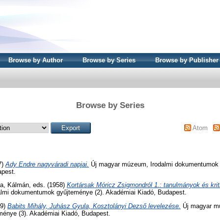
Browse by Author
Browse by Series
Browse by Publisher
Browse by Series
Atom
7)
Ady Endre nagyváradi napjai.
Új magyar múzeum, Irodalmi dokumentumok 
apest.
a, Kálmán
, eds. (1958)
Kortársak Móricz Zsigmondról 1.: tanulmányok és krit
lmi dokumentumok gyűjteménye (2). Akadémiai Kiadó, Budapest.
59)
Babits Mihály, Juhász Gyula, Kosztolányi Dezső levelezése.
Új magyar mú
énye (3). Akadémiai Kiadó, Budapest.