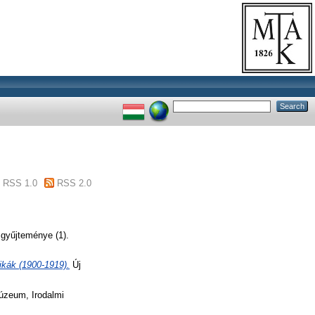
RSS 1.0
RSS 2.0
gyűjteménye (1).
ikák (1900-1919).
Új
zeum, Irodalmi