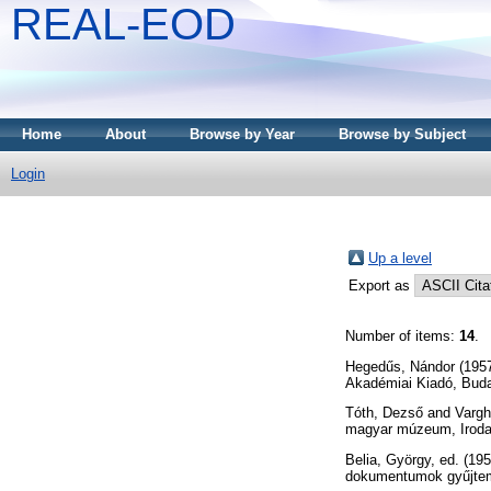
REAL-EOD
Home
About
Browse by Year
Browse by Subject
Login
Up a level
Export as
Number of items:
14
.
Hegedűs, Nándor
(195
Akadémiai Kiadó, Bud
Tóth, Dezső
and
Vargh
magyar múzeum, Iroda
Belia, György
, ed. (19
dokumentumok gyűjtem