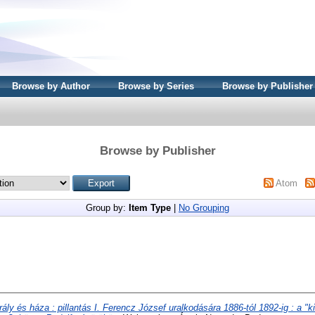
Browse by Author
Browse by Series
Browse by Publisher
Browse by Publisher
Atom
Group by:
Item Type
|
No Grouping
rály és háza : pillantás I. Ferencz József uralkodására 1886-tól 1892-ig : a "k