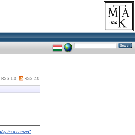
RSS 1.0
RSS 2.0
irály és a nemzet"