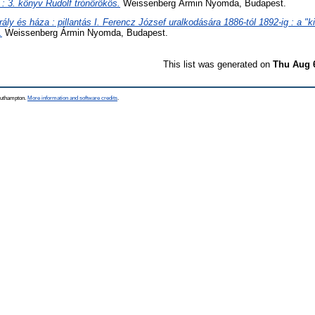
 : 3. könyv Rudolf trónörökös.
Weissenberg Ármin Nyomda, Budapest.
rály és háza : pillantás I. Ferencz József uralkodására 1886-tól 1892-ig : a "k
.
Weissenberg Ármin Nyomda, Budapest.
This list was generated on
Thu Aug 
Southampton.
More information and software credits
.