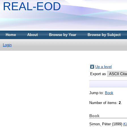
REAL-EOD
Home
About
Browse by Year
Browse by Subject
Login
Up a level
Export as
Jump to:
Book
Number of items:
2
.
Book
Simon, Péter
(1899)
Ki