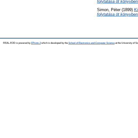
folytatása öt könyvben
Simon, Péter
(1899)
Ki
folytatása öt könyvben
REAL-EOD is powered by
EPrints 3
which is developed by the
School of Electronics and Computer Science
at the University of 