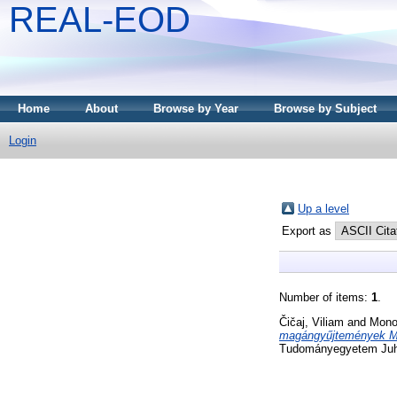
REAL-EOD
Home
About
Browse by Year
Browse by Subject
Login
Up a level
Export as
Number of items:
1
.
Čičaj, Viliam
and
Mono
magángyűjtemények Mag
Tudományegyetem Juhás