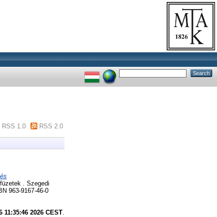
RSS 1.0
RSS 2.0
 és
 füzetek . Szegedi
BN 963-9167-46-0
6 11:35:46 2026 CEST
.