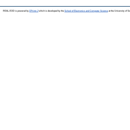
REAL-EOD is powered by
EPrints 3
which is developed by the
School of Electronics and Computer Science
at the University of 