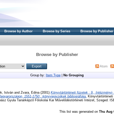
Browse by Author
Browse by Series
Browse by Publisher
Browse by Publisher
Atom
Group by:
Item Type
|
No Grouping
k, István
and
Zvara, Edina
(2001)
Könyvtártörténeti füzetek : 9., Intézményi-
yarországon, 1551-1750 : könyvjegyzékek bibliográfiája.
Könyvtártörténeti
z Gyula Tanárképző Főiskolai Kar Művelődéstörténeti Intézet, Szeged. IS
This list was generated on
Thu Aug 