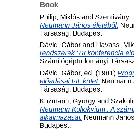
Book
Philip, Miklós
and
Szentiványi,
Neumann János életéből.
Neum
Társaság, Budapest.
Dávid, Gábor
and
Havass, Mik
rendszerek '78 konferencia el
Számítógéptudományi Társasá
Dávid, Gábor
, ed. (1981)
Progr
előadásai I-II. kötet.
Neumann J
Társaság, Budapest.
Kozmann, György
and
Szakolc
Neumann Kollokvium : A számít
alkalmazásai.
Neumann János 
Budapest.