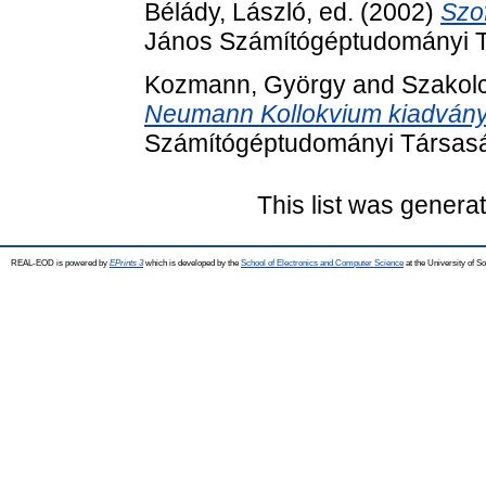
Bélády, László
, ed. (2002)
Szo
János Számítógéptudományi T
Kozmann, György
and
Szakolc
Neumann Kollokvium kiadvány
Számítógéptudományi Társasá
This list was gener
REAL-EOD is powered by
EPrints 3
which is developed by the
School of Electronics and Computer Science
at the University of 