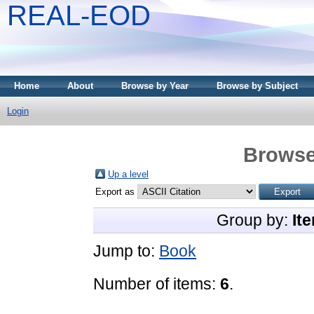
REAL-EOD
Home
About
Browse by Year
Browse by Subject
Login
Browse
Up a level
Export as
Group by:
It
Jump to:
Book
Number of items:
6
.