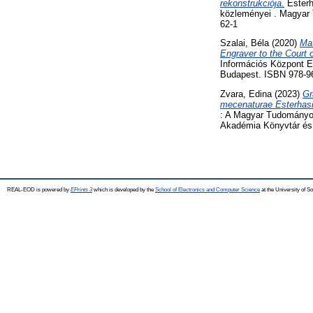
rekonstrukciója.
Esterh
közleményei . Magyar
62-1
Szalai, Béla
(2020)
Mat
Engraver to the Court 
Információs Központ 
Budapest. ISBN 978-9
Zvara, Edina
(2023)
Gr
mecenaturae Esterhasia
: A Magyar Tudományo
Akadémia Könyvtár és 
REAL-EOD is powered by
EPrints 3
which is developed by the
School of Electronics and Computer Science
at the University of 