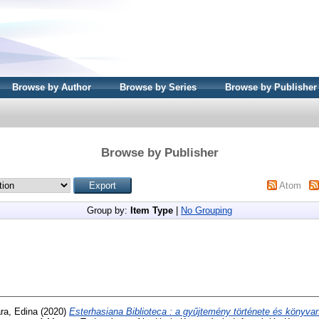
Browse by Author
Browse by Series
Browse by Publisher
Browse by Publisher
Atom
Group by:
Item Type
|
No Grouping
ra, Edina
(2020)
Esterhasiana Biblioteca : a gyűjtemény története és könyv