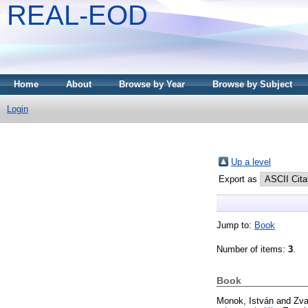
REAL-EOD
Home
About
Browse by Year
Browse by Subject
Login
Up a level
Export as
Jump to:
Book
Number of items:
3
.
Book
Monok, István
and
Zva