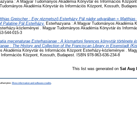
azyana : A Magyar Tudományos Akadémia Könyvtár és Információs Központ
 Tudományos Akadémia Könyvtár és Információs Központ, Kossuth, Budapes
thias Greischer : Egy rézmetsző Esterházy Pál nádor udvarában = Matthias 
of Palatine Pál Esterházy.
Esterhazyana : A Magyar Tudományos Akadémia K
Esterházy-közleményei . Magyar Tudományos Akadémia Könyvtár és Informác
63-544-015-3
atia mecenaturae Esterhasianae : A kismartoni ferences könyvtár története é
nae : The History and Collection of the Franciscan Library in Eisenstadt (Ki
s Akadémia Könyvtár és Információs Központ Esterházy-közleményei . Ma
Információs Központ, Kossuth, Budapest. ISBN 978-963-636-234-8
This list was generated on
Sat Aug 
Southampton.
More information and software credits
.