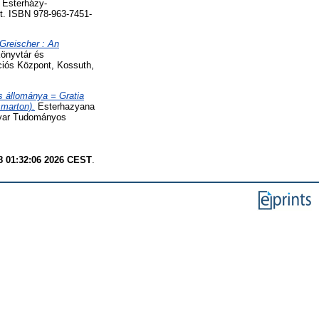
 Esterházy-
t. ISBN 978-963-7451-
Greischer : An
önyvtár és
iós Központ, Kossuth,
s állománya = Gratia
smarton).
Esterhazyana
gyar Tudományos
8 01:32:06 2026 CEST
.