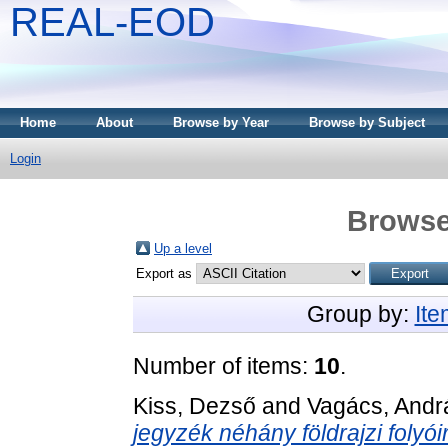
REAL-EOD
Home
About
Browse by Year
Browse by Subject
Login
Browse
Up a level
Export as
Group by:
It
Number of items:
10
.
Kiss, Dezső
and
Vagács, Andr
jegyzék néhány földrajzi folyó