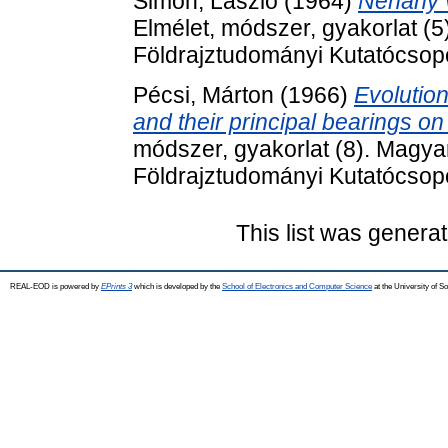
Simon, László
(1964)
Néhány v
Elmélet, módszer, gyakorlat 
Földrajztudományi Kutatócsopo
Pécsi, Márton
(1966)
Evolution
and their principal bearings on
módszer, gyakorlat (8). Mag
Földrajztudományi Kutatócsopo
This list was genera
REAL-EOD is powered by
EPrints 3
which is developed by the
School of Electronics and Computer Science
at the University of 