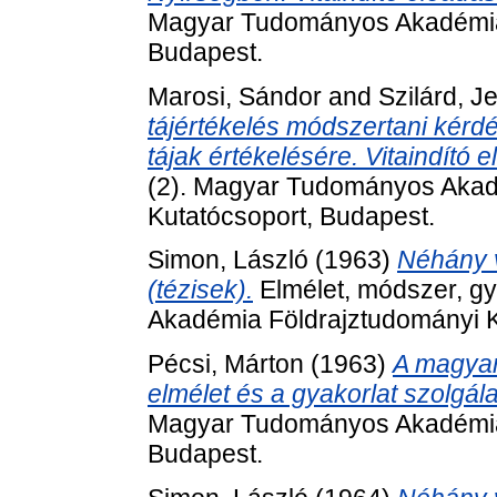
Magyar Tudományos Akadémia 
Budapest.
Marosi, Sándor
and
Szilárd, J
tájértékelés módszertani kérdé
tájak értékelésére. Vitaindító 
(2). Magyar Tudományos Akad
Kutatócsoport, Budapest.
Simon, László
(1963)
Néhány v
(tézisek).
Elmélet, módszer, g
Akadémia Földrajztudományi K
Pécsi, Márton
(1963)
A magyar
elmélet és a gyakorlat szolgál
Magyar Tudományos Akadémia 
Budapest.