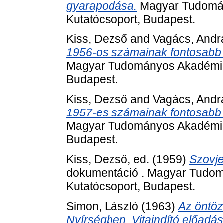
gyarapodása.
Magyar Tudomán
Kutatócsoport, Budapest.
Kiss, Dezső
and
Vagács, Andr
1956-os számainak fontosabb 
Magyar Tudományos Akadémia 
Budapest.
Kiss, Dezső
and
Vagács, Andr
1957-es számainak fontosabb 
Magyar Tudományos Akadémia 
Budapest.
Kiss, Dezső
, ed. (1959)
Szovjet
dokumentáció . Magyar Tudom
Kutatócsoport, Budapest.
Simon, László
(1963)
Az öntö
Nyírségben. Vitaindító előadás