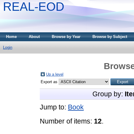
REAL-EOD
Home
About
Browse by Year
Browse by Subject
Login
Browse
Up a level
Export as
Group by:
It
Jump to:
Book
Number of items:
12
.