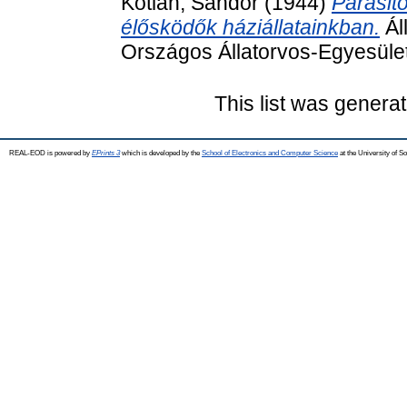
Kotlán, Sándor
(1944)
Parasito
élősködők háziállatainkban.
Ál
Országos Állatorvos-Egyesüle
This list was genera
REAL-EOD is powered by
EPrints 3
which is developed by the
School of Electronics and Computer Science
at the University of 