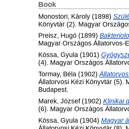
Book
Monostori, Károly
(1898)
Szülé
Könyvtár (2). Magyar Országos
Preisz, Hugó
(1899)
Bakteriolo
Magyar Országos Állatorvos-E
Kóssa, Gyula
(1901)
Gyógysze
(4). Magyar Országos Állatorv
Tormay, Béla
(1902)
Állatorvos
Állatorvosi Kézi Könyvtár (5).
Budapest.
Marek, József
(1902)
Klinikai 
(6). Magyar Országos Állatorv
Kóssa, Gyula
(1904)
Magyar á
Állatorvosi Kézi Könyvtár (8).