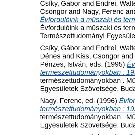
Csíky, Gábor
and
Endrei, Walt
Csongor
and
Nagy, Ferenc
an
Évfordulóink a műszaki és te
Évfordulóink a műszaki és te
Természettudományi Egyesüle
Csíky, Gábor
and
Endrei, Walt
Dénes
and
Kiss, Csongor
and
Pénzes, István
, eds. (1995)
Év
természettudományokban : 19
természettudományokban . Mű
Egyesületek Szövetsége, Buda
Nagy, Ferenc
, ed. (1996)
Évfo
természettudományokban : 19
természettudományokban . Mű
Egyesületek Szövetsége, Buda