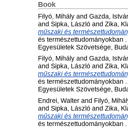
Book
Filyó, Mihály
and
Gazda, Istvá
and
Sipka, László
and
Zika, Kl
műszaki és természettudomán
és természettudományokban .
Egyesületek Szövetsége, Buda
Filyó, Mihály
and
Gazda, Istvá
and
Sipka, László
and
Zika, Kl
műszaki és természettudomán
és természettudományokban .
Egyesületek Szövetsége, Buda
Endrei, Walter
and
Filyó, Mihál
and
Sipka, László
and
Zika, Kl
műszaki és természettudomán
és természettudományokban .