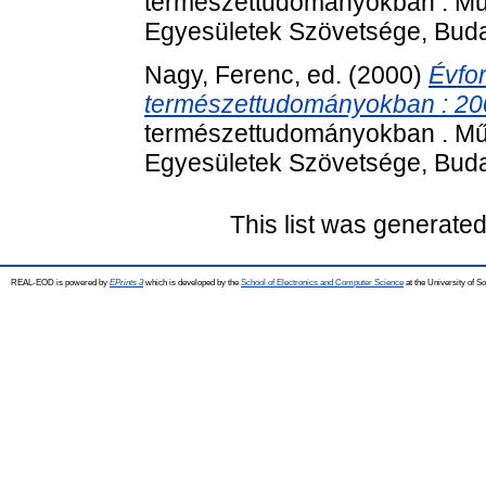
természettudományokban . Mű
Egyesületek Szövetsége, Buda
Nagy, Ferenc
, ed. (2000)
Évfo
természettudományokban : 20
természettudományokban . Mű
Egyesületek Szövetsége, Buda
This list was generate
REAL-EOD is powered by
EPrints 3
which is developed by the
School of Electronics and Computer Science
at the University of 