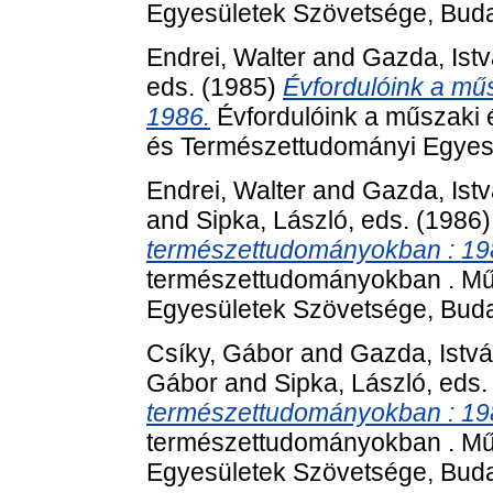
Egyesületek Szövetsége, Buda
Endrei, Walter
and
Gazda, Ist
eds. (1985)
Évfordulóink a mű
1986.
Évfordulóink a műszaki
és Természettudományi Egyes
Endrei, Walter
and
Gazda, Ist
and
Sipka, László
, eds. (1986
természettudományokban : 19
természettudományokban . Mű
Egyesületek Szövetsége, Buda
Csíky, Gábor
and
Gazda, Istv
Gábor
and
Sipka, László
, eds
természettudományokban : 19
természettudományokban . Mű
Egyesületek Szövetsége, Buda