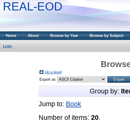
REAL-EOD
Home
About
Browse by Year
Browse by Subject
Login
Browse
Up a level
Export as
Group by:
It
Jump to:
Book
Number of items:
20
.