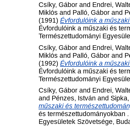
Csíky, Gábor
and
Endrei, Walt
Miklós
and
Palló, Gábor
and
P
(1991)
Évfordulóink a műszak
Évfordulóink a műszaki és te
Természettudományi Egyesüle
Csíky, Gábor
and
Endrei, Walt
Miklós
and
Palló, Gábor
and
P
(1992)
Évfordulóink a műszak
Évfordulóink a műszaki és te
Természettudományi Egyesüle
Csíky, Gábor
and
Endrei, Walt
and
Pénzes, István
and
Sipka,
műszaki és természettudomán
és természettudományokban .
Egyesületek Szövetsége, Buda