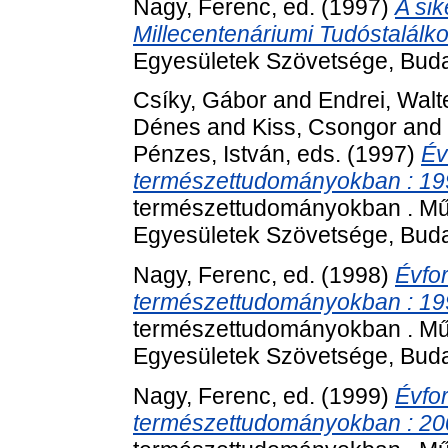
Nagy, Ferenc
, ed. (1997)
A si
Millecentenáriumi Tudóstalálk
Egyesületek Szövetsége, Buda
Csíky, Gábor
and
Endrei, Walt
Dénes
and
Kiss, Csongor
and
Pénzes, István
, eds. (1997)
Év
természettudományokban : 19
természettudományokban . Mű
Egyesületek Szövetsége, Buda
Nagy, Ferenc
, ed. (1998)
Évfo
természettudományokban : 19
természettudományokban . Mű
Egyesületek Szövetsége, Buda
Nagy, Ferenc
, ed. (1999)
Évfo
természettudományokban : 20