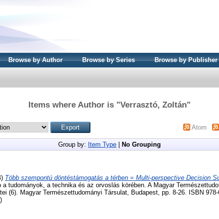
Browse by Author
Browse by Series
Browse by Publisher
Items where Author is "
Verrasztó, Zoltán
"
Atom
Group by:
Item Type
|
No Grouping
4)
Több szempontú döntéstámogatás a térben = Multi-perspective Decision Su
-kép a tudományok, a technika és az orvoslás körében. A Magyar Természettud
tei (6). Magyar Természettudományi Társulat, Budapest, pp. 8-26. ISBN 978-6
)