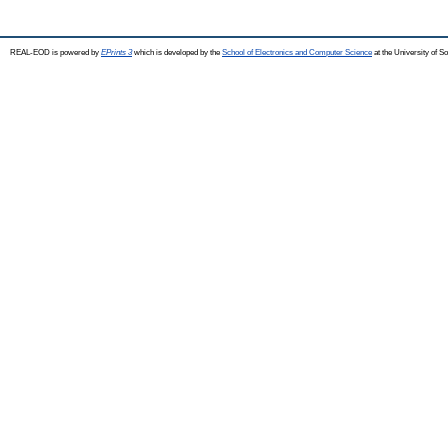
REAL-EOD is powered by
EPrints 3
which is developed by the
School of Electronics and Computer Science
at the University of 