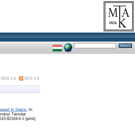
RSS 1.0
RSS 2.0
pport in Space.
In:
ományi Társulat
15-82104-6-1 (print),