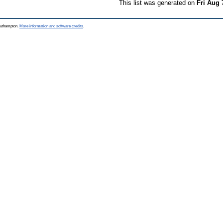
This list was generated on
Fri Aug 
Southampton.
More information and software credits
.