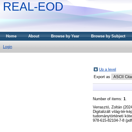
REAL-EOD
Home
About
Browse by Year
Browse by Subject
Login
Up a level
Export as
Number of items:
1
.
Verrasztó, Zoltán
(202
Digitalizált világ-tér
tudománytörténeti köte
978-615-82104-7-8 (pdf