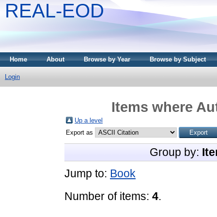
REAL-EOD
Home
About
Browse by Year
Browse by Subject
Login
Items where Aut
Up a level
Export as
Group by:
It
Jump to:
Book
Number of items:
4
.