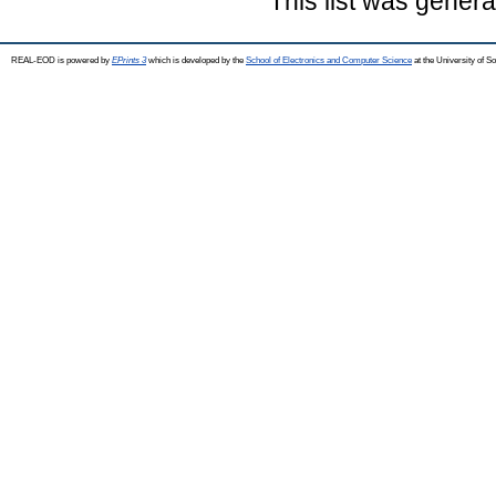
This list was gener
REAL-EOD is powered by
EPrints 3
which is developed by the
School of Electronics and Computer Science
at the University of 