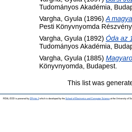
Tudományos Akadémia, Budap
Vargha, Gyula
(1896)
A magyar
Pesti Könyvnyomda Részvényt
Vargha, Gyula
(1892)
Óda az 1
Tudományos Akadémia, Budap
Vargha, Gyula
(1885)
Magyaror
Könyvnyomda, Budapest.
This list was genera
REAL-EOD is powered by
EPrints 3
which is developed by the
School of Electronics and Computer Science
at the University of 