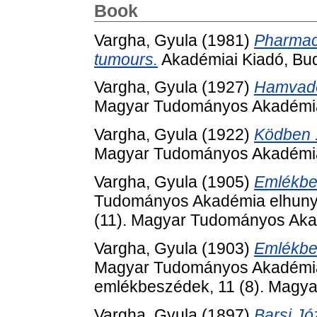
Book
Vargha, Gyula
(1981)
Pharmaco
tumours.
Akadémiai Kiadó, Bu
Vargha, Gyula
(1927)
Hamvadó
Magyar Tudományos Akadémia
Vargha, Gyula
(1922)
Ködben :
Magyar Tudományos Akadémia
Vargha, Gyula
(1905)
Emlékbes
Tudományos Akadémia elhunyt t
(11). Magyar Tudományos Aka
Vargha, Gyula
(1903)
Emlékbes
Magyar Tudományos Akadémia elh
emlékbeszédek, 11 (8). Magy
Vargha, Gyula
(1897)
Barsi Jó