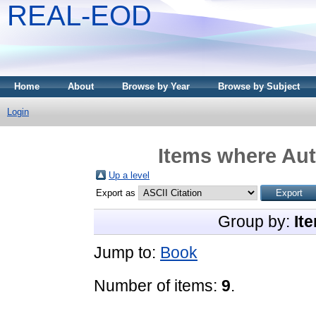
REAL-EOD
Home
About
Browse by Year
Browse by Subject
Login
Items where Aut
Up a level
Export as
Group by:
It
Jump to:
Book
Number of items:
9
.