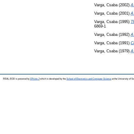
Varga, Csaba
(2002)
A
Varga, Csaba
(2001)
A
Varga, Csaba
(1995)
T
6869-1
Varga, Csaba
(1992)
A
Varga, Csaba
(1991)
C
Varga, Csaba
(1979)
A
REAL-EOD is powered by
EPrints 3
which is developed by the
School of Electronics and Computer Science
at the University of 