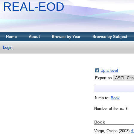
REAL-EOD
Home
About
Browse by Year
Browse by Subject
Login
Up a level
Export as
Jump to:
Book
Number of items:
7
.
Book
Varga, Csaba
(2003)
A