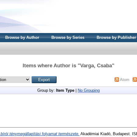
Browse by Author
Browse by Series
Browse by Publisher
Items where Author is "
Varga, Csaba
"
Atom
Group by:
Item Type
|
No Grouping
 bírói ténymegállapítási folyamat természete.
Akadémiai Kiadó, Budapest. IS