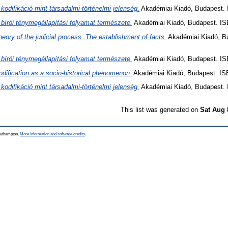
 kodifikáció mint társadalmi-történelmi jelenség.
Akadémiai Kiadó, Budapest. 
 bírói ténymegállapítási folyamat természete.
Akadémiai Kiadó, Budapest. IS
heory of the judicial process. The establishment of facts.
Akadémiai Kiadó, B
 bírói ténymegállapítási folyamat természete.
Akadémiai Kiadó, Budapest. IS
odification as a socio-historical phenomenon.
Akadémiai Kiadó, Budapest. IS
 kodifikáció mint társadalmi-történelmi jelenség.
Akadémiai Kiadó, Budapest. 
This list was generated on
Sat Aug 
Southampton.
More information and software credits
.