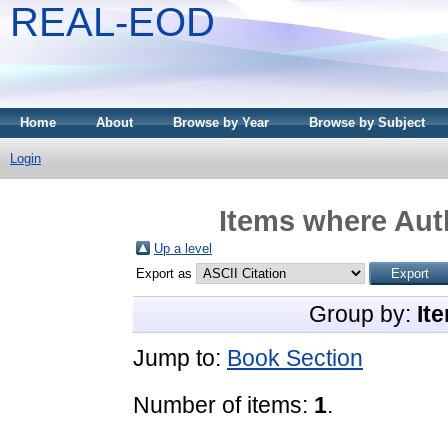
REAL-EOD
Home
About
Browse by Year
Browse by Subject
Login
Items where Auth
Up a level
Export as
Group by:
It
Jump to:
Book Section
Number of items:
1
.