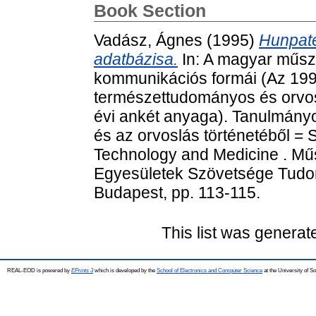
Book Section
Vadász, Ágnes
(1995)
Hunpat
adatbázisa.
In: A magyar műsz
kommunikációs formái (Az 1993
természettudományos és orvos
évi ankét anyaga). Tanulmány
és az orvoslás történetéből = S
Technology and Medicine . Mű
Egyesületek Szövetsége Tudom
Budapest, pp. 113-115.
This list was genera
REAL-EOD is powered by
EPrints 3
which is developed by the
School of Electronics and Computer Science
at the University of 