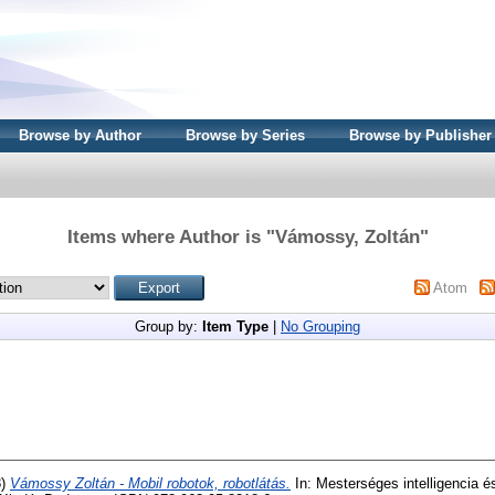
Browse by Author
Browse by Series
Browse by Publisher
Items where Author is "
Vámossy, Zoltán
"
Atom
Group by:
Item Type
|
No Grouping
8)
Vámossy Zoltán - Mobil robotok, robotlátás.
In: Mesterséges intelligencia és 