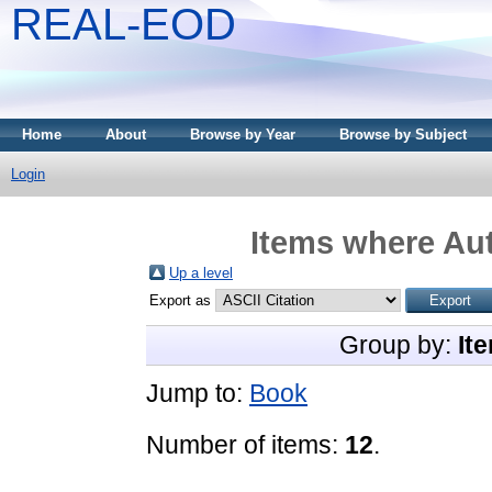
REAL-EOD
Home
About
Browse by Year
Browse by Subject
Login
Items where Aut
Up a level
Export as
Group by:
It
Jump to:
Book
Number of items:
12
.