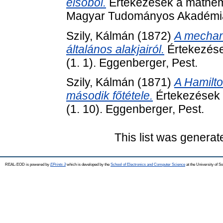
elsőből.
Értekezések a mathema
Magyar Tudományos Akadémia
Szily, Kálmán
(1872)
A mechani
általános alakjairól.
Értekezése
(1. 1). Eggenberger, Pest.
Szily, Kálmán
(1871)
A Hamilto
második főtétele.
Értekezések 
(1. 10). Eggenberger, Pest.
This list was genera
REAL-EOD is powered by
EPrints 3
which is developed by the
School of Electronics and Computer Science
at the University of 