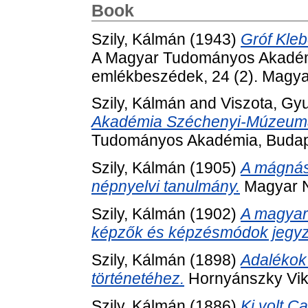
Book
Szily, Kálmán
(1943)
Gróf Kleb
A Magyar Tudományos Akadémia e
emlékbeszédek, 24 (2). Magy
Szily, Kálmán
and
Viszota, Gy
Akadémia Széchenyi-Múzeumá
Tudományos Akadémia, Budap
Szily, Kálmán
(1905)
A mágnás
népnyelvi tanulmány.
Magyar N
Szily, Kálmán
(1902)
A magyar 
képzők és képzésmódok jegyz
Szily, Kálmán
(1898)
Adalékok
történetéhez.
Hornyánszky Vikt
Szily, Kálmán
(1886)
Ki volt C