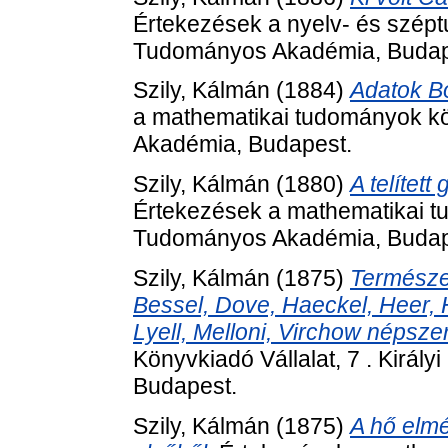
Értekezések a nyelv- és szép
Tudományos Akadémia, Budap
Szily, Kálmán
(1884)
Adatok Bo
a mathematikai tudományok kö
Akadémia, Budapest.
Szily, Kálmán
(1880)
A telítet
Értekezések a mathematikai t
Tudományos Akadémia, Budap
Szily, Kálmán
(1875)
Természe
Bessel, Dove, Haeckel, Heer, H
Lyell, Melloni, Virchow népsze
Könyvkiadó Vállalat, 7 . Királ
Budapest.
Szily, Kálmán
(1875)
A hő elmé