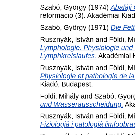
Szabó, György
(1974)
Abafáji
reformáció (3). Akadémiai Kia
Szabó, György
(1971)
Die Fet
Rusznyák, István
and
Földi, M
Lymphologie. Physiologie und
Lymphkreislaufes.
Akadémiai K
Rusznyák, István
and
Földi, M
Physiologie et pathologie de la
Kiadó, Budapest.
Földi, Mihály
and
Szabó, Györ
und Wasserausscheidung.
Aka
Rusznyák, István
and
Földi, M
Fiziologiâ i patologiâ limfoobra