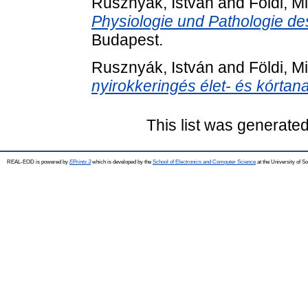
Rusznyák, István
and
Földi, M
Physiologie und Pathologie de
Budapest.
Rusznyák, István
and
Földi, M
nyirokkeringés élet- és kórtana
This list was generate
REAL-EOD is powered by
EPrints 3
which is developed by the
School of Electronics and Computer Science
at the University of 