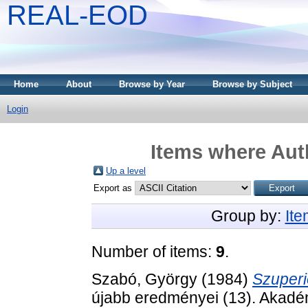
REAL-EOD
Home
About
Browse by Year
Browse by Subject
Login
Items where Auth
Up a level
Export as
Group by:
It
Number of items:
9
.
Szabó, György
(1984)
Szuperi
újabb eredményei (13). Akadé