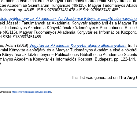
Akadémia első elnökéről. A Magyar Tudományos Akadémia Könyvtárának k
hecae Academiae Scientiarum Hungaricae (40/115). Magyar Tudományos Akad
 Budapest, pp. 43-65. ISBN 9789637451478 eISSN: 9789637451485
eleki-gyűjtemény az Akadémián. Az Akadémiai Könyvtár alapító állományának
leki József : Tanulmányok az Akadémiai Könyvtár alapítójáról és a Magyar
yar Tudományos Akadémia Könyvtárának közleményei = Publicationes Biblio
e (40/115). Magyar Tudományos Akadémia Könyvtár és Információs Központ,
eISSN: 9789637451485
bó, Ádám
(2019)
Vegytan az Akadémiai Könyvtár alapító állományában.
In: T
iai Könyvtár alapítójáról és a Magyar Tudományos Akadémia első elnökérő
Könyvtárának közleményei = Publicationes Bibliothecae Academiae Scienti
ományos Akadémia Könyvtár és Információs Központ, Budapest, pp. 122-144
5
This list was generated on
Thu Aug 
Southampton.
More information and software credits
.