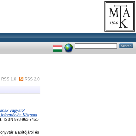
RSS 1.0
RSS 2.0
sának vágyától
 Információs Központ
t. ISBN 978-963-7451-
nyvtár alapítójáról és