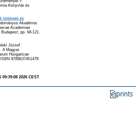
özleményei =
émia Könyvtár és
 története és
 Tudományos Akadémia
thecae Academiae
 Budapest, pp. 68-121.
eleki József :
l. A Magyar
arum Hungaricae
. ISBN 9789637451478
6 09:39:08 2026 CEST
.