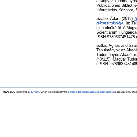
a Magyar Tudományos 
Publicationes Bibliot
Információs Központ,
Szabó, Ádám
(2019)
T
rekonstrukciója.
In: Te
első elnökéről. A Mag
Scientiarum Hungarica
ISBN 9789637451478 
Sallai, Ágnes
and
Sza
Tanulmányok az Akadém
Tudományos Akadémia 
(40/115). Magyar Tud
eISSN: 978963745148
REAL-EOD is powered by
EPrints 3
which is developed by the
School of Electronics and Computer Science
at the University of 