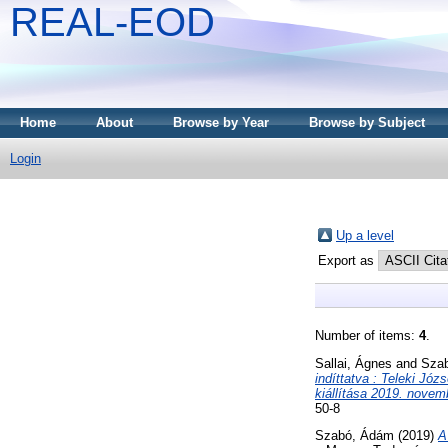
REAL-EOD
Home
About
Browse by Year
Browse by Subject
Login
Up a level
Export as
Number of items:
4
.
Sallai, Ágnes
and
Sza
indíttatva : Teleki J
kiállítása 2019. novemb
50-8
Szabó, Ádám
(2019)
A