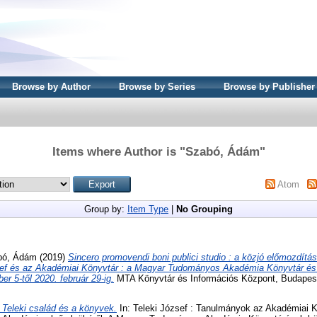
Browse by Author
Browse by Series
Browse by Publisher
Items where Author is "
Szabó, Ádám
"
Atom
Group by:
Item Type
|
No Grouping
bó, Ádám
(2019)
Sincero promovendi boni publici studio : a közjó előmozdítá
ózsef és az Akadémiai Könyvtár : a Magyar Tudományos Akadémia Könyvtár és
er 5-től 2020. február 29-ig.
MTA Könyvtár és Információs Központ, Budapes
 Teleki család és a könyvek.
In: Teleki József : Tanulmányok az Akadémiai Kö