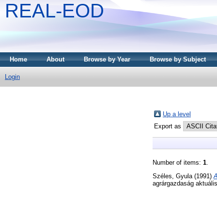
REAL-EOD
Home
About
Browse by Year
Browse by Subject
Login
Up a level
Export as
Number of items:
1
.
Széles, Gyula
(1991)
A
agrárgazdaság aktuáli