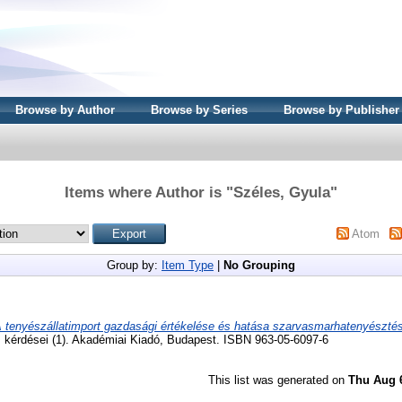
Browse by Author
Browse by Series
Browse by Publisher
Items where Author is "
Széles, Gyula
"
Atom
Group by:
Item Type
|
No Grouping
 tenyészállatimport gazdasági értékelése és hatása szarvasmarhatenyésztés
s kérdései (1). Akadémiai Kiadó, Budapest. ISBN 963-05-6097-6
This list was generated on
Thu Aug 