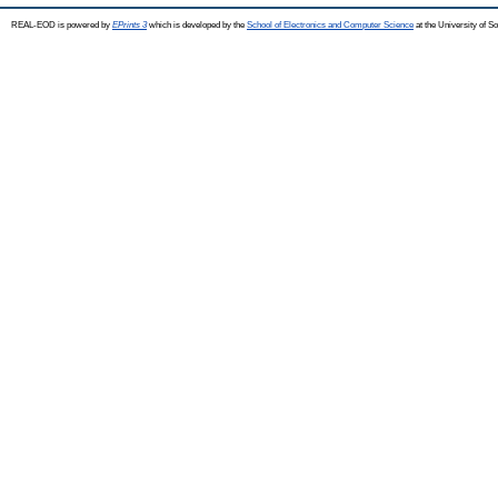
REAL-EOD is powered by
EPrints 3
which is developed by the
School of Electronics and Computer Science
at the University of 