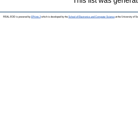
This list was genera
REAL-EOD is powered by
EPrints 3
which is developed by the
School of Electronics and Computer Science
at the University of 