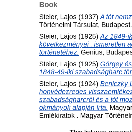
Book
Steier, Lajos
(1937)
A tót nemz
Történelmi Társulat, Budapest.
Steier, Lajos
(1925)
Az 1849-ik
következményei : ismeretlen 
történetéhez.
Genius, Budapes
Steier, Lajos
(1925)
Görgey és
1848-49-iki szabadságharc tör
Steier, Lajos
(1924)
Beniczky 
honvédezredes visszaemlékezés
szabadságharcról és a tót mozga
okmányok alapján írta.
Magyaro
Emlékiratok . Magyar Történel