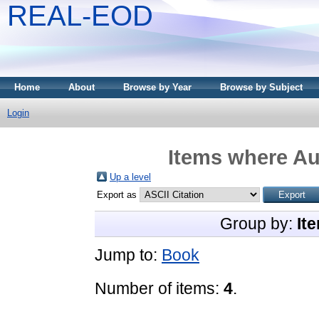
REAL-EOD
Home
About
Browse by Year
Browse by Subject
Login
Items where Aut
Up a level
Export as
Group by:
It
Jump to:
Book
Number of items:
4
.