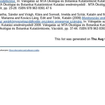
odellezése.
In: Válogatás az MTA Ökológiai és Botanikai Kutatóintézet Kuta
 Ökológiai és Botanikai Kutatóintézet Kutatási eredményeiből . MTA Ökológi
ót, pp. 23-28. ISBN 978 963 8391 47 6
artha, Sándor
and
Virágh, Klára
and
Somodi, Imelda
and
Szitár, Katalin
and
M
, Marianna
and
Kovács-Láng, Edit
and
Török, Katalin
(2009)
Monitorozási prot
z agrárkörnyezetgazdálkodás országos programjai számára.
In: Válogatás a
t Kutatási eredményeiből 2009. Válogatás az MTA Ökológiai és Botanikai Kuta
ológiai és Botanikai Kutatóintézete, Vácrátót, pp. 37-44. ISBN 978 963 839
This list was generated on
Thu Aug 
Southampton.
More information and software credits
.