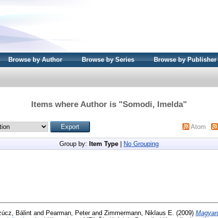
Browse by Author
Browse by Series
Browse by Publisher
Items where Author is "
Somodi, Imelda
"
Atom
Group by:
Item Type
|
No Grouping
úcz, Bálint
and
Pearman, Peter
and
Zimmermann, Niklaus E.
(2009)
Magyaro