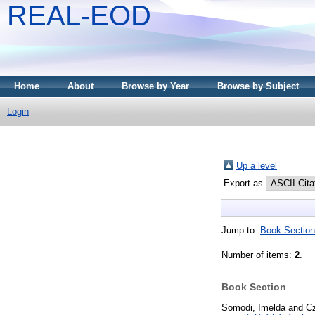
REAL-EOD
Home
About
Browse by Year
Browse by Subject
Login
Up a level
Export as
Jump to:
Book Section
Number of items:
2
.
Book Section
Somodi, Imelda
and
Cz