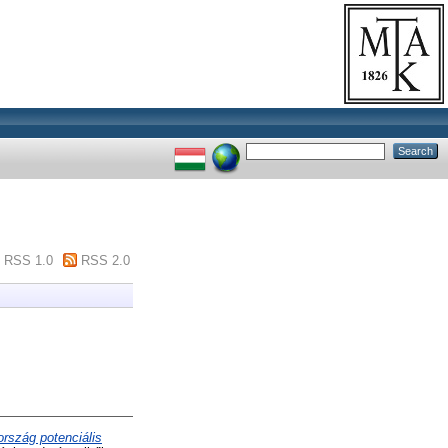
RSS 1.0
RSS 2.0
rszág potenciális