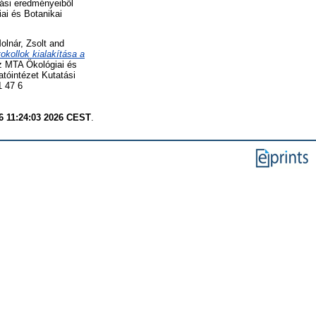
tási eredményeiből
ai és Botanikai
olnár, Zsolt
and
okollok kialakítása a
z MTA Ökológiai és
tóintézet Kutatási
1 47 6
6 11:24:03 2026 CEST
.