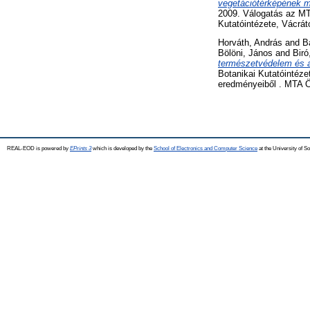
vegetációtérképének m
2009. Válogatás az MTA
Kutatóintézete, Vácrát
Horváth, András
and
B
Bölöni, János
and
Biró
természetvédelem és a
Botanikai Kutatóintéze
eredményeiből . MTA Ök
REAL-EOD is powered by
EPrints 3
which is developed by the
School of Electronics and Computer Science
at the University of 