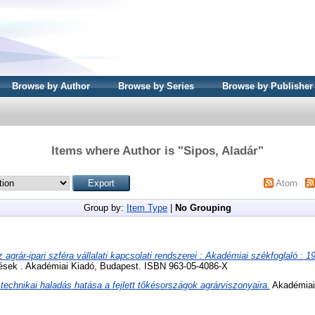
Browse by Author
Browse by Series
Browse by Publisher
Items where Author is "
Sipos, Aladár
"
Atom
Group by:
Item Type
|
No Grouping
 agrár-ipari szféra vállalati kapcsolati rendszerei : Akadémiai székfoglaló : 
ések . Akadémiai Kiadó, Budapest. ISBN 963-05-4086-X
technikai haladás hatása a fejlett tőkésországok agrárviszonyaira.
Akadémiai