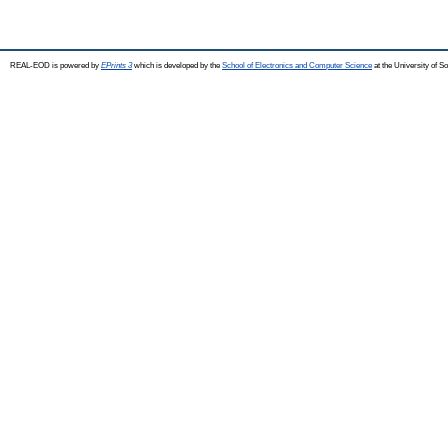
REAL-EOD is powered by
EPrints 3
which is developed by the
School of Electronics and Computer Science
at the University of 