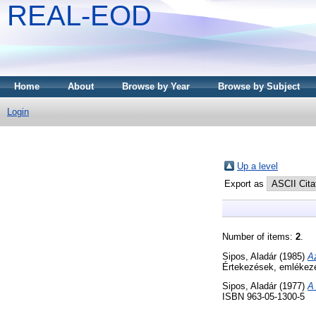
REAL-EOD
Home
About
Browse by Year
Browse by Subject
Login
Up a level
Export as
Number of items:
2
.
Sipos, Aladár
(1985)
Az
Értekezések, emlékez
Sipos, Aladár
(1977)
A 
ISBN 963-05-1300-5