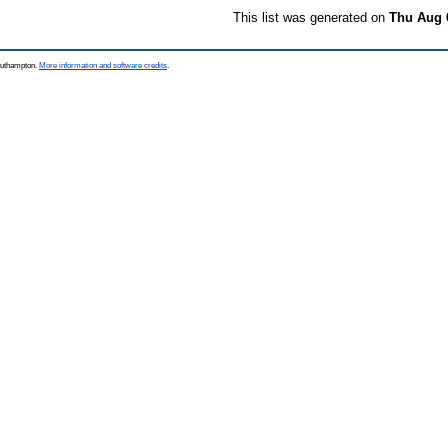
This list was generated on
Thu Aug 
Southampton.
More information and software credits
.