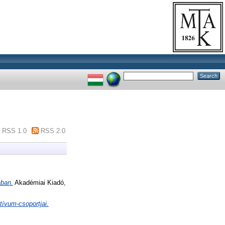
RSS 1.0
RSS 2.0
ában.
Akadémiai Kiadó,
ívum-csoportjai.