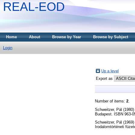
REAL-EOD
Home
About
Browse by Year
Browse by Subject
Login
Up a level
Export as
Number of items:
2
.
Schweitzer, Pál
(1980
Budapest. ISBN 963-0
Schweitzer, Pál
(1969
Irodalomtörténeti füze