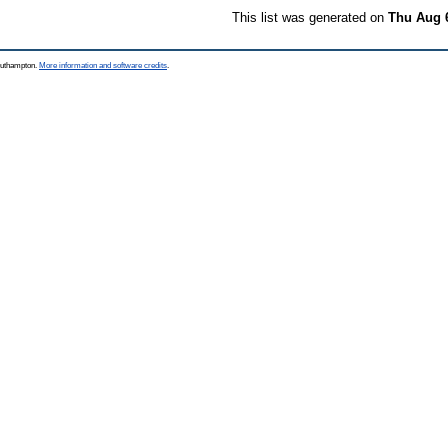
This list was generated on
Thu Aug 
Southampton.
More information and software credits
.