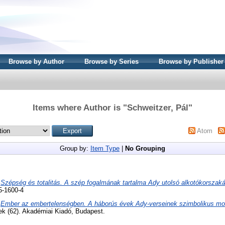
Browse by Author
Browse by Series
Browse by Publisher
Items where Author is "
Schweitzer, Pál
"
Atom
Group by:
Item Type
|
No Grouping
)
Szépség és totalitás. A szép fogalmának tartalma Ady utolsó alkotókorszak
5-1600-4
)
Ember az embertelenségben. A háborús évek Ady-verseinek szimbolikus mot
tek (62). Akadémiai Kiadó, Budapest.