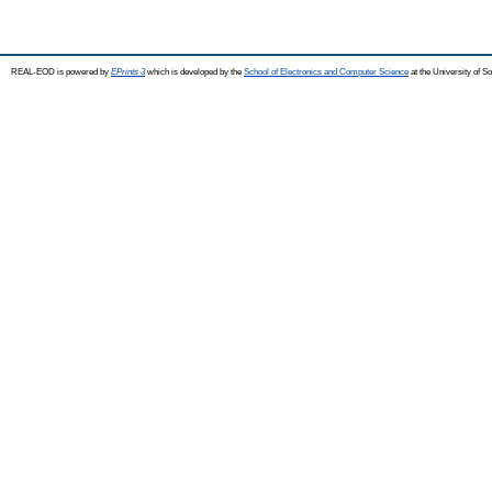
REAL-EOD is powered by
EPrints 3
which is developed by the
School of Electronics and Computer Science
at the University of 