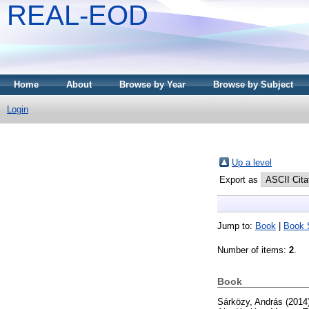
REAL-EOD
Home
About
Browse by Year
Browse by Subject
Login
Up a level
Export as
Jump to:
Book
|
Book 
Number of items:
2
.
Book
Sárközy, András
(2014