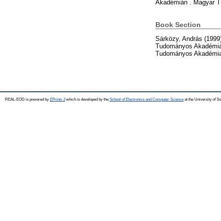
Akadémián . Magyar T
Book Section
Sárközy, András
(1999
Tudományos Akadémián
Tudományos Akadémia,
REAL-EOD is powered by
EPrints 3
which is developed by the
School of Electronics and Computer Science
at the University of 