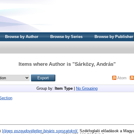
Browse by Author
Browse by Series
Browse by Publisher
Items where Author is "
Sárközy, András
"
Atom
Group by:
Item Type
|
No Grouping
Section
)
Véges pszeudovéletlen bináris sorozatokról.
Székfoglaló előadások a Magy