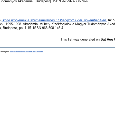
udományos Akadémia, [Budapest]. ISBN 978-963-508-749-5
)
Hibrid problémák a számelméletben : Elhangzott 1998. november 4-én.
In: 
 : 1995-1998. Akadémiai Műhely. Székfoglalók a Magyar Tudományos Akad
 Budapest, pp. 1-15. ISBN 963 508 146 4
This list was generated on
Sat Aug 
Southampton.
More information and software credits
.