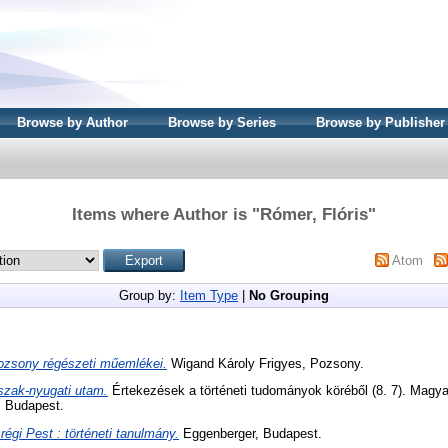
Browse by Author
Browse by Series
Browse by Publisher
Items where Author is "
Rómer, Flóris
"
Atom
Group by:
Item Type
|
No Grouping
ozsony régészeti műemlékei.
Wigand Károly Frigyes, Pozsony.
szak-nyugati utam.
Értekezések a történeti tudományok köréből (8. 7). Mag
 Budapest.
régi Pest : történeti tanulmány.
Eggenberger, Budapest.