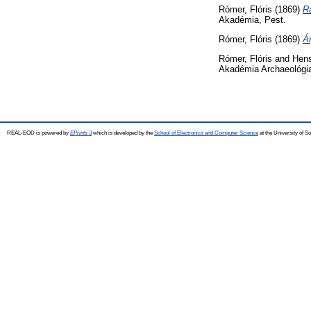
Rómer, Flóris
(1869)
R
Akadémia, Pest.
Rómer, Flóris
(1869)
Ár
Rómer, Flóris
and
Hens
Akadémia Archaeológia
REAL-EOD is powered by
EPrints 3
which is developed by the
School of Electronics and Computer Science
at the University of 