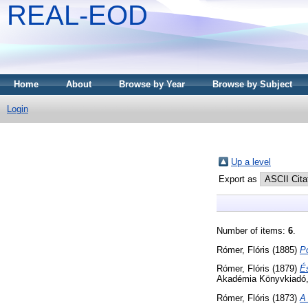
REAL-EOD
Home
About
Browse by Year
Browse by Subject
Login
Up a level
Export as
Number of items:
6
.
Rómer, Flóris
(1885)
P
Rómer, Flóris
(1879)
É
Akadémia Könyvkiadó,
Rómer, Flóris
(1873)
A 