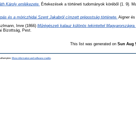
áth Károly emlékezete.
Értekezések a történeti tudományok köréből (1. 9).
pás és a móriczhidai Szent Jakabról címzett prépostság története.
Aigner és
zlmann, Imre
(1866)
Műrégészeti kalauz különös tekintettel Magyarországra.
i Bizottság, Pest.
This list was generated on
Sun Aug 
Southampton.
More information and software credits
.